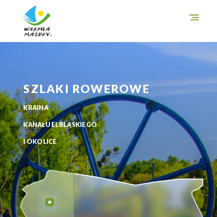
O szlakach
Miejsca
SZLAKI ROWEROWE
Trasy
KRAINA
i wycieczki
KANAŁU ELBLĄSKIEGO
Mapa
I OKOLICE