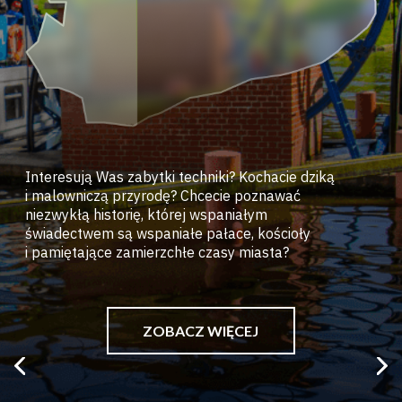
Interesują Was zabytki techniki? Kochacie dziką
i malowniczą przyrodę? Chcecie poznawać
niezwykłą historię, której wspaniałym
świadectwem są wspaniałe pałace, kościoły
i pamiętające zamierzchłe czasy miasta?
ZOBACZ WIĘCEJ
Previous
Ne