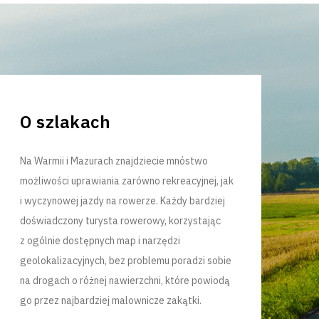
O szlakach
Na Warmii i Mazurach znajdziecie mnóstwo
możliwości uprawiania zarówno rekreacyjnej, jak
i wyczynowej jazdy na rowerze. Każdy bardziej
doświadczony turysta rowerowy, korzystając
z ogólnie dostępnych map i narzędzi
geolokalizacyjnych, bez problemu poradzi sobie
na drogach o różnej nawierzchni, które powiodą
go przez najbardziej malownicze zakątki.