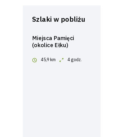
Szlaki w pobliżu
Miejsca Pamięci
(okolice Ełku)
45,9 km
4 godz.