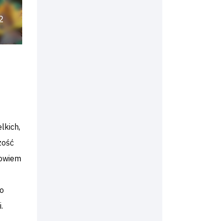
2
lkich,
zość
bowiem
to
.