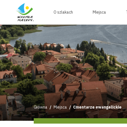
O szlakach
Miejsca
Główna
Miejsca
Cmentarze ewangelickie