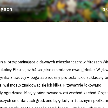
igach
1/
rze, przypominające o dawnych mieszkańcach: w Mrozach Wie
 okolicy Ełku są aż 64 wiejskie cmentarze ewangelickie. Więks
 wynika z tradycji – bogatsze rodziny protestanckie zakładały 
ej wsi mogło znajdować się ich kilka. Przeważnie lokowano
były ogradzane. Mogiły orientowano w osi wschód-zachód. Częs
kszych cmentarzach grodzone były kutymi żelaznymi płotkami