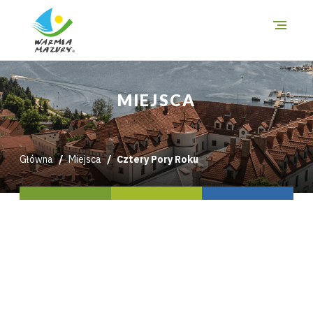
O szlakach
MIEJSCA
Miejsca
Trasy
Główna
Miejsca
Cztery Pory Roku
i wycieczki
Mapa