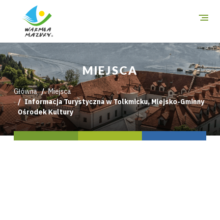
O szlakach
MIEJSCA
Miejsca
Główna
Miejsca
Informacja Turystyczna w Tolkmicku, Miejsko-Gminny
Trasy
Ośrodek Kultury
i wycieczki
Mapa