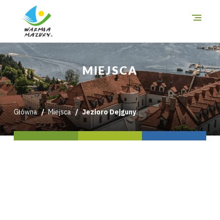
O szlakach
MIEJSCA
Miejsca
Trasy
Główna
Miejsca
Jezioro Dejguny
i wycieczki
Mapa