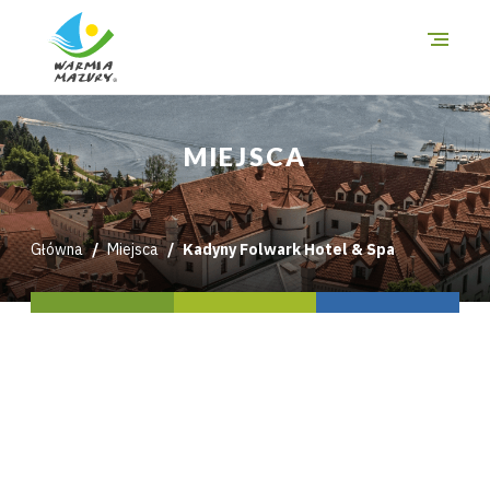
O szlakach
MIEJSCA
Miejsca
Trasy
Główna
Miejsca
Kadyny Folwark Hotel & Spa
i wycieczki
Mapa