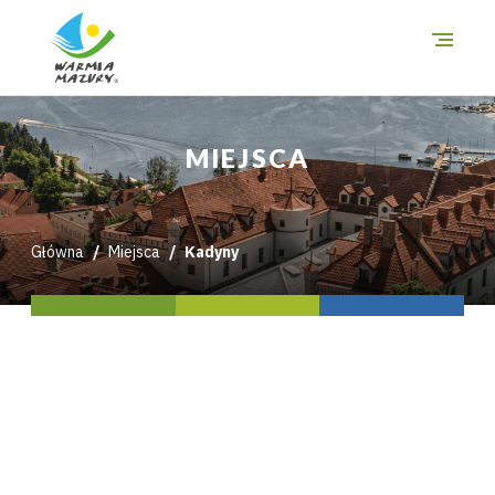
O szlakach
MIEJSCA
Miejsca
Trasy
Główna
Miejsca
Kadyny
i wycieczki
Mapa