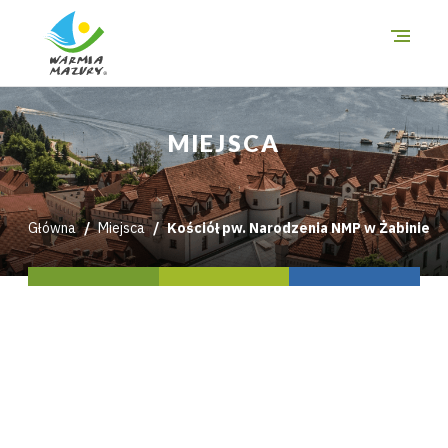
O szlakach
MIEJSCA
Miejsca
Trasy
Główna
Miejsca
Kościół pw. Narodzenia NMP w Żabinie
i wycieczki
Mapa