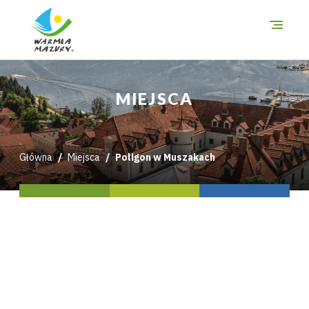
O szlakach
MIEJSCA
Miejsca
Trasy
Główna
Miejsca
Poligon w Muszakach
i wycieczki
Mapa