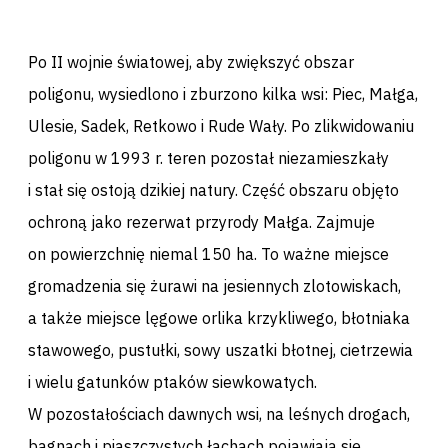
Po II wojnie światowej, aby zwiększyć obszar
poligonu, wysiedlono i zburzono kilka wsi: Piec, Małga,
Ulesie, Sadek, Retkowo i Rude Wały. Po zlikwidowaniu
poligonu w 1993 r. teren pozostał niezamieszkały
i stał się ostoją dzikiej natury. Część obszaru objęto
ochroną jako rezerwat przyrody Małga. Zajmuje
on powierzchnię niemal 150 ha. To ważne miejsce
gromadzenia się żurawi na jesiennych zlotowiskach,
a także miejsce lęgowe orlika krzykliwego, błotniaka
stawowego, pustułki, sowy uszatki błotnej, cietrzewia
i wielu gatunków ptaków siewkowatych.
W pozostałościach dawnych wsi, na leśnych drogach,
bagnach i piaszczystych łachach pojawiają się