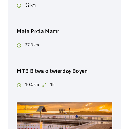
52 km
Mała Pętla Mamr
37,8 km
MTB Bitwa o twierdzę Boyen
10,4 km
1h