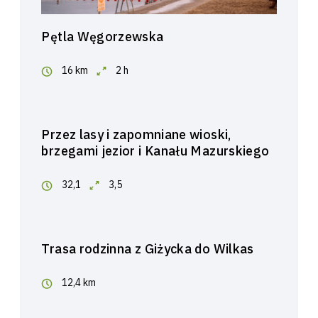
Pętla Węgorzewska
16 km
2 h
Przez lasy i zapomniane wioski,
brzegami jezior i Kanału Mazurskiego
32,1
3,5
Trasa rodzinna z Giżycka do Wilkas
12,4 km