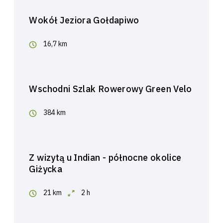
Wokół Jeziora Gołdapiwo
16,7 km
Wschodni Szlak Rowerowy Green Velo
384 km
Z wizytą u Indian - północne okolice
Giżycka
21 km
2 h