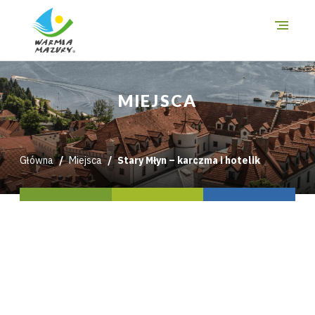
O szlakach
MIEJSCA
Miejsca
Trasy
Główna
Miejsca
Stary Młyn – karczma i hotelik
i wycieczki
Mapa