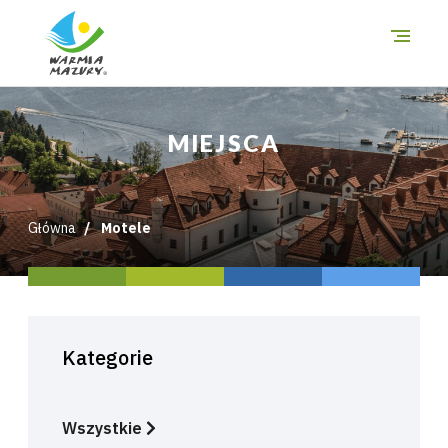
O szlakach
MIEJSCA
Miejsca
Trasy
Główna
Motele
i wycieczki
Mapa
Kategorie
Wszystkie