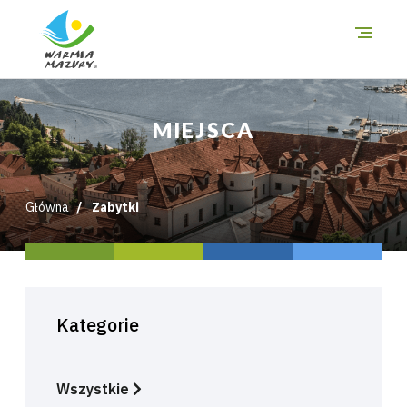
O szlakach
MIEJSCA
Miejsca
Trasy
Główna
Zabytki
i wycieczki
Mapa
Kategorie
Wszystkie