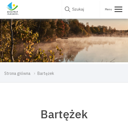
Skip
to
content
Strona główna
Bartężek
Bartężek