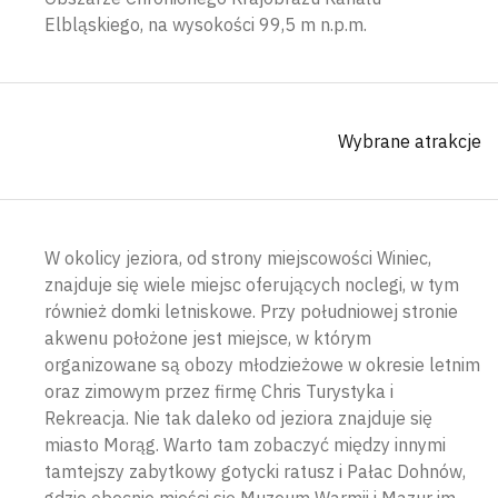
Elbląskiego, na wysokości 99,5 m n.p.m.
Wybrane atrakcje
W okolicy jeziora, od strony miejscowości Winiec,
znajduje się wiele miejsc oferujących noclegi, w tym
również domki letniskowe. Przy południowej stronie
akwenu położone jest miejsce, w którym
organizowane są obozy młodzieżowe w okresie letnim
Wyszu
oraz zimowym przez firmę Chris Turystyka i
Rekreacja. Nie tak daleko od jeziora znajduje się
miasto Morąg. Warto tam zobaczyć między innymi
tamtejszy zabytkowy gotycki ratusz i Pałac Dohnów,
gdzie obecnie mieści się Muzeum Warmii i Mazur im.