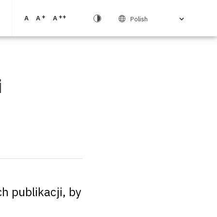
+
++
A
A
A
i
ch publikacji, by