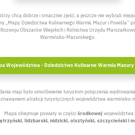
órzy chcą dobrze i smacznie zjeść, a jeszcze nie wybrali miej
y „Mapy Dziedzictwa Kulinarnego Warmii, Mazur i Powiśla” p
Rozwoju Obszarów Wiejskich i Rolnictwa Urzędu Marszałko
Warmińsko-Mazurskiego.
a Województwa - Dziedzictwo Kulinarne Warmia Mazury 
ania map było umożliwienie turystom połączenia wędrowania
oznawaniem atrakcji turystycznych województwa warmińsko-m
Mapa obejmuje powiaty w części
środkowej
województwa:
ętrzyński, lidzbarski, nidzicki, olsztyński, szczycieński i 