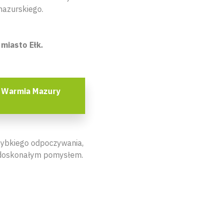
azurskiego.
 miasto Ełk.
 Warmia Mazury
szybkiego odpoczywania,
t doskonałym pomysłem.