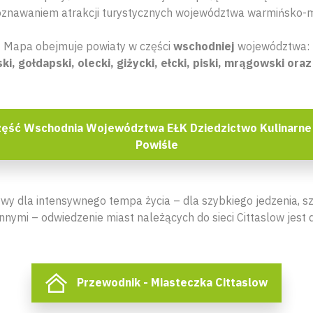
oznawaniem atrakcji turystycznych województwa warmińsko-m
Mapa obejmuje powiaty w części
wschodniej
województwa:
, gołdapski, olecki, giżycki, ełcki, piski, mrągowski oraz
ęść Wschodnia Województwa EŁK Dziedzictwo Kulinarne
Powiśle
ywy dla intensywnego tempa życia – dla szybkiego jedzenia, 
innymi – odwiedzenie miast należących do sieci Cittaslow jes
Przewodnik - Miasteczka Cittaslow