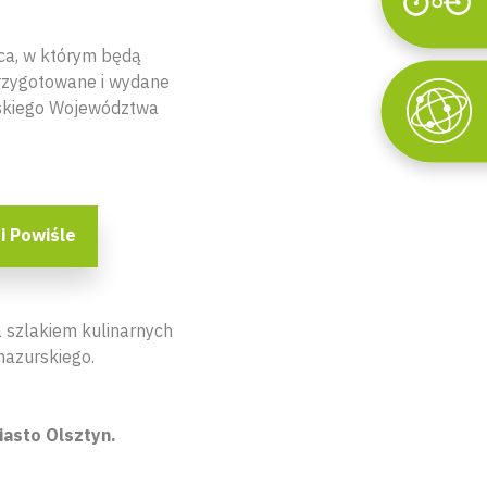
Wyszukaj
sca, w którym będą
rzygotowane i wydane
wskiego Województwa
i Powiśle
 szlakiem kulinarnych
azurskiego.
miasto Olsztyn.