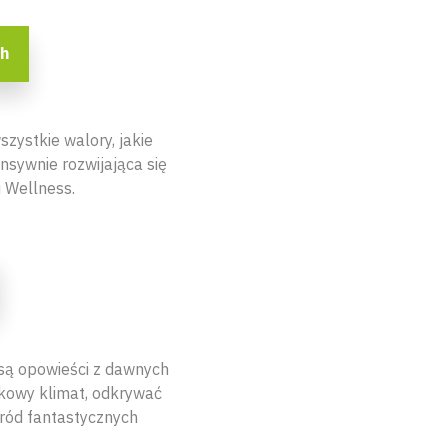
ch
szystkie walory, jakie
sywnie rozwijająca się
 Wellness.
są opowieści z dawnych
jkowy klimat, odkrywać
śród fantastycznych