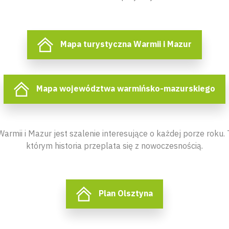
Mapa turystyczna Warmii i Mazur
Mapa województwa warmińsko-mazurskiego
armii i Mazur jest szalenie interesujące o każdej porze roku.
którym historia przeplata się z nowoczesnością.
Plan Olsztyna