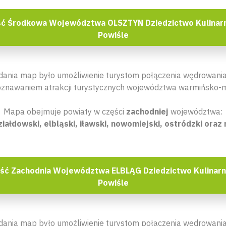
ść Środkowa Województwa OLSZTYN Dziedzictwo Kulinar
Powiśle
ania map było umożliwienie turystom połączenia wędrowania
oznawaniem atrakcji turystycznych województwa warmińsko-m
Mapa obejmuje powiaty w części
zachodniej
województwa:
ziałdowski, elbląski, iławski, nowomiejski, ostródzki oraz 
ść Zachodnia Województwa ELBLĄG Dziedzictwo Kulinar
Powiśle
ania map było umożliwienie turystom połączenia wędrowania