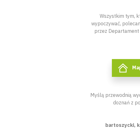
Wszystkim tym, kt
wypoczywać, polecam
przez Departament 
Map
Myślą przewodnią wyd
doznań z p
bartoszycki, k