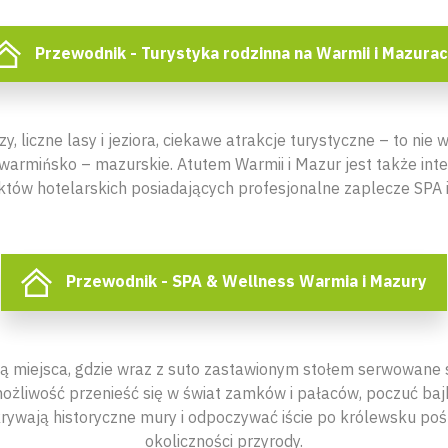
Przewodnik - Turystyka rodzinna na Warmii i Mazura
, liczne lasy i jeziora, ciekawe atrakcje turystyczne – to nie w
armińsko – mazurskie. Atutem Warmii i Mazur jest także inten
któw hotelarskich posiadających profesjonalne zaplecze SPA i
Przewodnik - SPA & Wellness Warmia i Mazury
są miejsca, gdzie wraz z suto zastawionym stołem serwowane 
ożliwość przenieść się w świat zamków i pałaców, poczuć ba
krywają historyczne mury i odpoczywać iście po królewsku po
okoliczności przyrody.