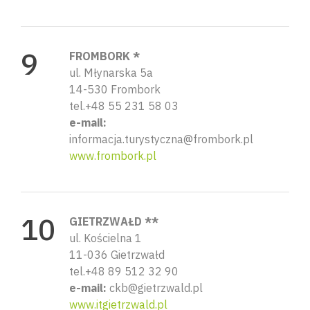
FROMBORK *
ul. Młynarska 5a
14-530 Frombork
tel.+48 55 231 58 03
e-mail:
informacja.turystyczna@frombork.pl
www.frombork.pl
GIETRZWAŁD **
ul. Kościelna 1
11-036 Gietrzwałd
tel.+48 89 512 32 90
e-mail:
ckb@gietrzwald.pl
www.itgietrzwald.pl