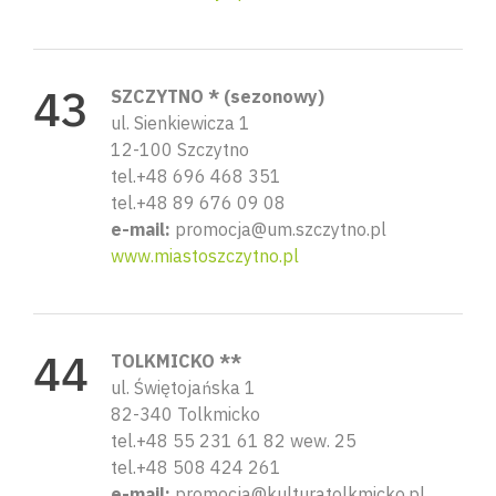
SZCZYTNO * (sezonowy)
ul. Sienkiewicza 1
12-100 Szczytno
tel.+48 696 468 351
tel.+48 89 676 09 08
e-mail:
promocja@um.szczytno.pl
www.miastoszczytno.pl
TOLKMICKO **
ul. Świętojańska 1
82-340 Tolkmicko
tel.+48 55 231 61 82 wew. 25
tel.+48 508 424 261
e-mail:
promocja@kulturatolkmicko.pl