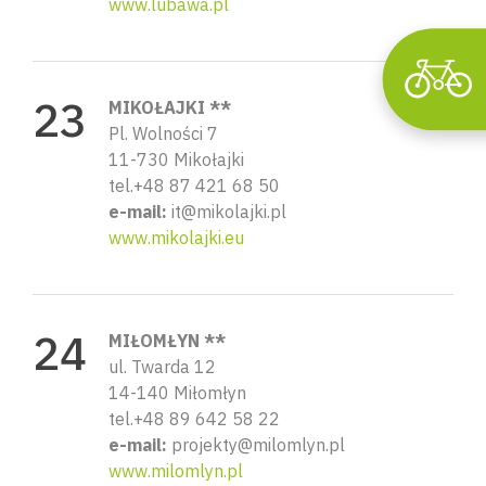
www.lubawa.pl
MIKOŁAJKI **
Pl. Wolności 7
11-730 Mikołajki
tel.+48 87 421 68 50
e-mail:
it@mikolajki.pl
www.mikolajki.eu
MIŁOMŁYN **
ul. Twarda 12
14-140 Miłomłyn
tel.+48 89 642 58 22
e-mail:
projekty@milomlyn.pl
www.milomlyn.pl