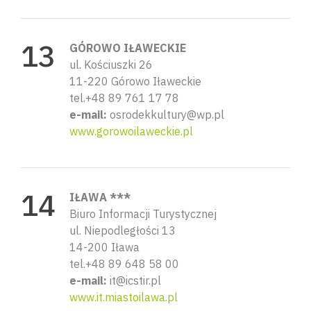
GÓROWO IŁAWECKIE
ul. Kościuszki 26
11-220 Górowo Iławeckie
tel.+48 89 761 17 78
e-mail:
osrodekkultury@wp.pl
www.gorowoilaweckie.pl
IŁAWA ***
Biuro Informacji Turystycznej
ul. Niepodległości 13
14-200 Iława
tel.+48 89 648 58 00
e-mail:
it@icstir.pl
www.it.miastoilawa.pl