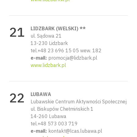
LIDZBARK (WELSKI) **
ul. Sądowa 21
13-230 Lidzbark
Wyszu
tel.+48 23 696 15 05 wew. 182
e-mail:
promocja@lidzbark.pl
www.lidzbark.pl
LUBAWA
Lubawskie Centrum Aktywności Społecznej
ul. Biskupów Chełmińskich 1
14-260 Lubawa
tel.+48 573 003 719
e-mail:
kontakt@lcas.lubawa.pl