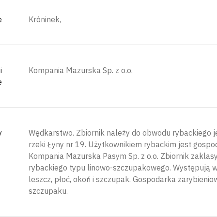
e
Króninek,
i
Kompania Mazurska Sp. z o.o.
e
y
Wędkarstwo. Zbiornik należy do obwodu rybackiego j
rzeki Łyny nr 19. Użytkownikiem rybackim jest gospo
Kompania Mazurska Pasym Sp. z o.o. Zbiornik zaklas
rybackiego typu linowo-szczupakowego. Występują w n
leszcz, płoć, okoń i szczupak. Gospodarka zarybienio
szczupaku.