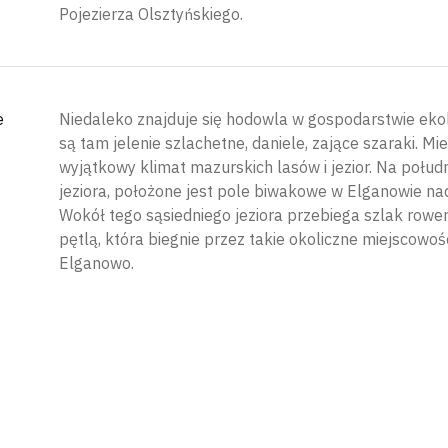
Pojezierza Olsztyńskiego.
e
Niedaleko znajduje się hodowla w gospodarstwie ek
są tam jelenie szlachetne, daniele, zające szaraki. Mi
wyjątkowy klimat mazurskich lasów i jezior. Na połudn
jeziora, położone jest pole biwakowe w Elganowie na
Wokół tego sąsiedniego jeziora przebiega szlak rower
pętlą, która biegnie przez takie okoliczne miejscowośc
Elganowo.