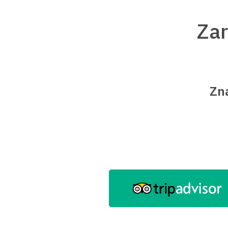
Za
Zna