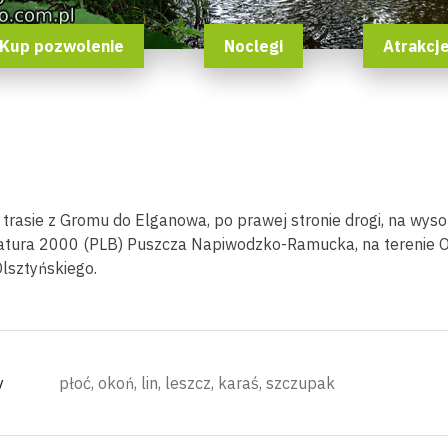
Kup pozwolenie
Noclegi
Atrakcj
a trasie z Gromu do Elganowa, po prawej stronie drogi, na wyso
Natura 2000 (PLB) Puszcza Napiwodzko-Ramucka, na terenie 
Olsztyńskiego.
y
płoć, okoń, lin, leszcz, karaś, szczupak