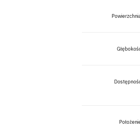
Powierzchni
Głębokoś
Dostępnoś
Położeni