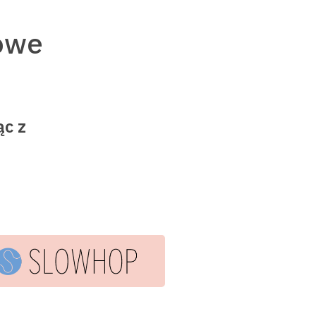
owe
ąc z