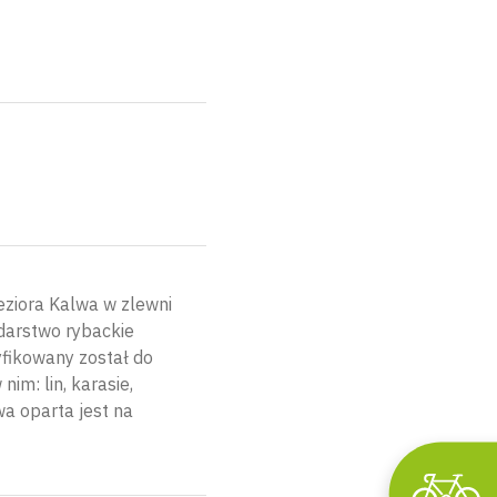
eziora Kalwa w zlewni
darstwo rybackie
yfikowany został do
im: lin, karasie,
wa oparta jest na