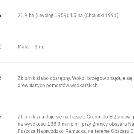
a
21,9 ha (Leyding 1959). 15 ha (Choiński 1991).
ć
Maks. - 3 m.
ć
Zbiornik słabo dostępny. Wokół brzegów znajduje się
drewnianych pomostów wędkarskich.
e
Zbiornik znajduje się na trasie z Gromu do Elganowa, 
na wysokości 138,3 m n.p.m., przy granicy obszaru N
Puszcza Napiwodzko-Ramucka, na terenie Obszaru C