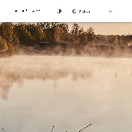
+
++
A
A
A