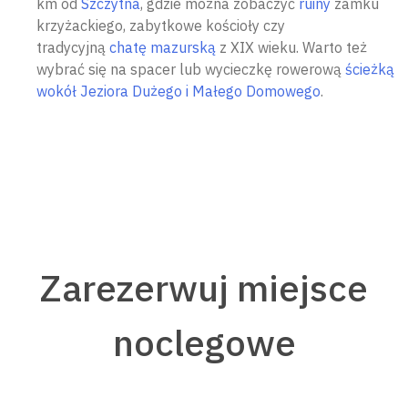
km od
Szczytna
, gdzie można zobaczyć
ruiny
zamku
krzyżackiego,
zabytkowe kościoły czy
tradycyjną
chatę mazurską
z XIX wieku. W
arto też
wybrać się na spacer lub wycieczkę rowerową
ścieżką
wokół Jeziora Dużego i Małego Domowego
.
Zarezerwuj miejsce
noclegowe