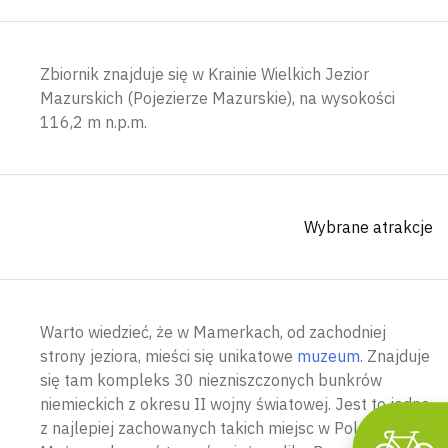
Zbiornik znajduje się w Krainie Wielkich Jezior
Mazurskich (Pojezierze Mazurskie), na wysokości
116,2 m n.p.m.
Wyszu
Wybrane atrakcje
Warto wiedzieć, że w Mamerkach, od zachodniej
strony jeziora, mieści się unikatowe
muzeum
. Znajduje
się tam kompleks 30 niezniszczonych bunkrów
niemieckich z okresu II wojny światowej. Jest to jedno
z najlepiej zachowanych takich miejsc w Polsce.