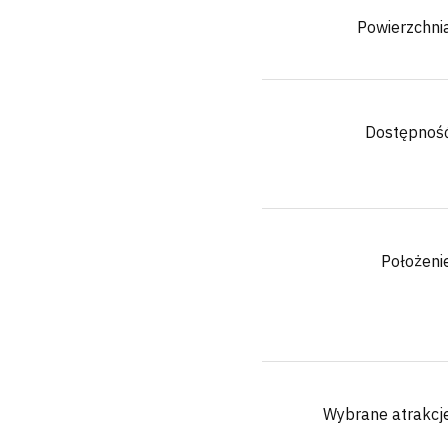
Powierzchni
Dostępnoś
Położeni
Wybrane atrakcj