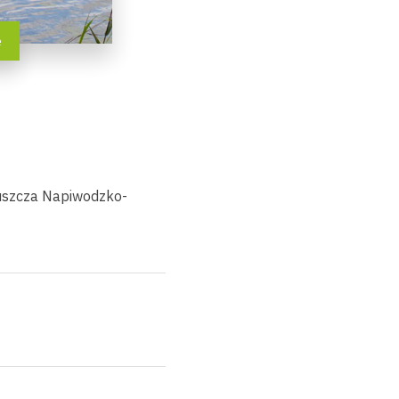
e
Puszcza Napiwodzko-