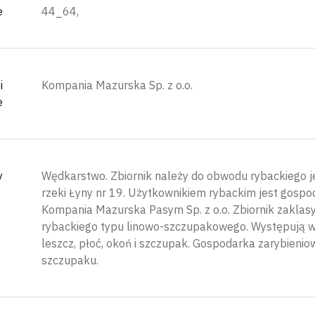
e
44_64,
i
Kompania Mazurska Sp. z o.o.
e
y
Wędkarstwo. Zbiornik należy do obwodu rybackiego j
rzeki Łyny nr 19. Użytkownikiem rybackim jest gospo
Kompania Mazurska Pasym Sp. z o.o. Zbiornik zaklas
rybackiego typu linowo-szczupakowego. Występują w n
leszcz, płoć, okoń i szczupak. Gospodarka zarybienio
szczupaku.