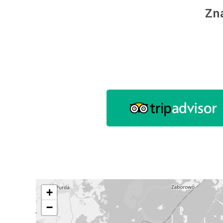
Zna
+
−