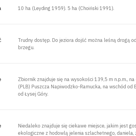
a
10 ha (Leyding 1959). 5 ha (Choiński 1991).
ć
Trudny dostęp. Do jeziora dojść można leśną drogą o
brzegu.
e
Zbiornik znajduje się na wysokości 139,5 m n.p.m., 
(PLB) Puszcza Napiwodzko-Ramucka, na wschód od E
od Łysej Góry.
e
Niedaleko znajduje się ciekawe miejsce, jakim jest g
ekologiczne z hodowlą jelenia szlachetnego, daniela, 