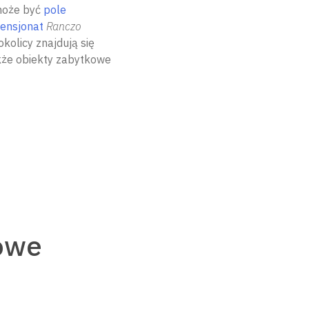
 może być
pole
ensjonat
Ranczo
kolicy znajdują się
akże obiekty zabytkowe
owe