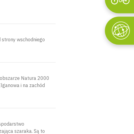
Wyszukaj
d strony wschodniego
na obszarze Natura 2000
lganowa i na zachód
ospodarstwo
zająca szaraka. Są to