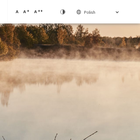
+
++
A
A
A