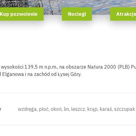
Kup pozwolenie
Noclegi
Atrakcj
na wysokości 139,5 m n.p.m., na obszarze Natura 2000 (PLB) 
Elganowa i na zachód od Łysej Góry.
y
wzdręga, płoć, okoń, lin, leszcz, krąp, karaś, szczupak