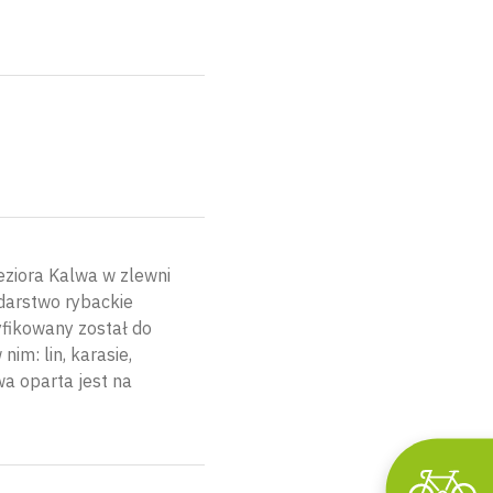
eziora Kalwa w zlewni
darstwo rybackie
yfikowany został do
im: lin, karasie,
wa oparta jest na