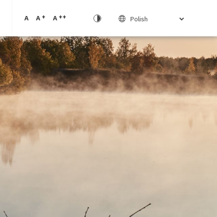
+
++
A
A
A