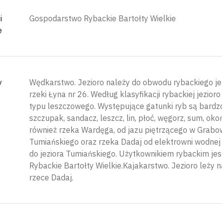
i
Gospodarstwo Rybackie Bartołty Wielkie
e
y
Wędkarstwo. Jezioro należy do obwodu rybackiego jez
rzeki Łyna nr 26. Według klasyfikacji rybackiej jezior
typu leszczowego. Występujące gatunki ryb są bardz
szczupak, sandacz, leszcz, lin, płoć, węgorz, sum, oko
również rzeka Wardęga, od jazu piętrzącego w Grabowi
Tumiańskiego oraz rzeka Dadaj od elektrowni wodnej 
do jeziora Tumiańskiego. Użytkownikiem rybackim je
Rybackie Bartołty Wielkie.Kajakarstwo. Jezioro leży
rzece Dadaj.