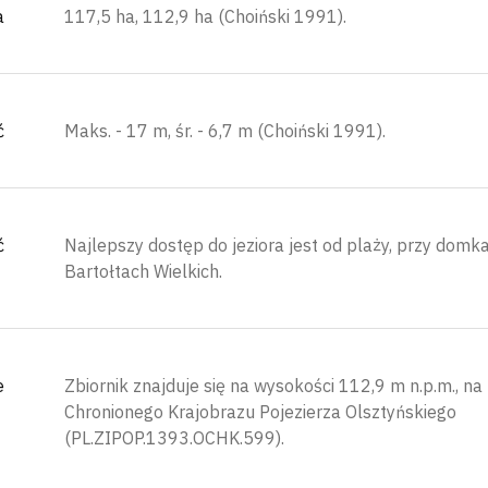
a
117,5 ha, 112,9 ha (Choiński 1991).
ć
Maks. - 17 m, śr. - 6,7 m (Choiński 1991).
ć
Najlepszy dostęp do jeziora jest od plaży, przy domk
Bartołtach Wielkich.
e
Zbiornik znajduje się na wysokości 112,9 m n.p.m., na
Chronionego Krajobrazu Pojezierza Olsztyńskiego
(PL.ZIPOP.1393.OCHK.599).