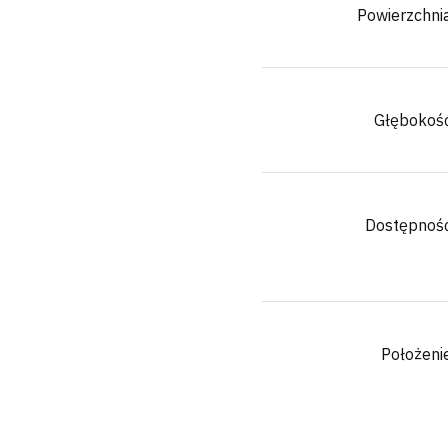
Powierzchni
Głębokoś
Dostępnoś
Położeni