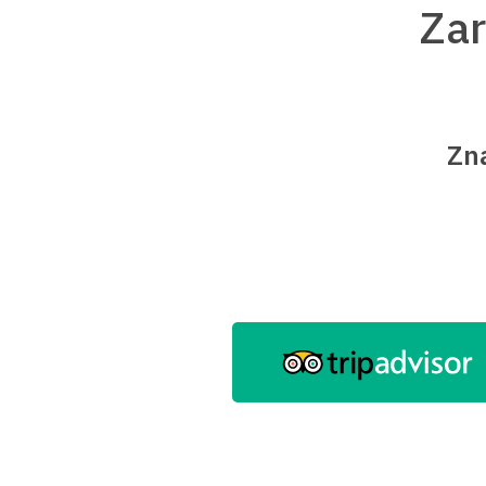
Za
Zna