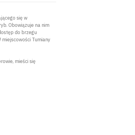
ającego się w
ryb. Obowiązuje na nim
 dostęp do brzegu
W miejscowości Tumiany
owie, mieści się
.