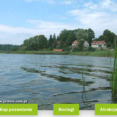
Kup pozwolenie
Noclegi
Atrakcj