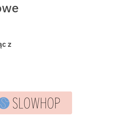
owe
ąc z