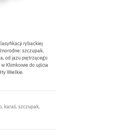
asyfikacji rybackiej
óżnorodne: szczupak,
a, od jazu piętrzącego
 w Klimkowie do ujścia
ty Wielkie.
p, karaś, szczupak,