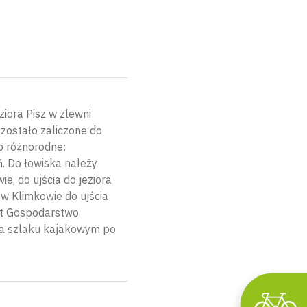
iora Pisz w zlewni
o zostało zaliczone do
o różnorodne:
ń. Do łowiska należy
e, do ujścia do jeziora
w Klimkowie do ujścia
st Gospodarstwo
 na szlaku kajakowym po