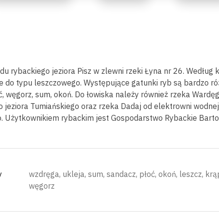
u rybackiego jeziora Pisz w zlewni rzeki Łyna nr 26. Według kl
one do typu leszczowego. Występujące gatunki ryb są bardzo r
łoć, węgorz, sum, okoń. Do łowiska należy również rzeka Wardęg
o jeziora Tumiańskiego oraz rzeka Dadaj od elektrowni wodnej
o. Użytkownikiem rybackim jest Gospodarstwo Rybackie Bartoł
y
wzdręga, ukleja, sum, sandacz, płoć, okoń, leszcz, krą
węgorz