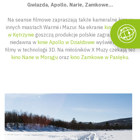
Gwiazda, Apollo, Narie, Zamkowe…
Na seanse filmowe zapraszają także kameralne kina w
innych miastach Warmii i Mazur. Na ekranie
kina Gwiazda
w Kętrzynie
goszczą produkcje polskie zagraniczne. Od
niedawna w
kinie Apollo w Działdowie
wyświetlane są
filmy w technologii 3D. Na miłośników X Muzy czekają też
kino Narie w Morągu
oraz
kino Zamkowe w Pasłęku
.