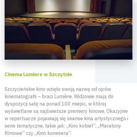
Cinema Lumiere w Szczytnie
Szczycieńskie kino wzięło swoją nazwę od ojców
kinematografii – braci Lumière. Widzowie mają do
dyspozycji salę na ponad 100 miejsc, w której
wyświetlane są najświeższe premiery kinowe. Okazyjnie
w repertuarze pojawiają się seanse kina artystycznego i
serie tematyczne, takie jak: „Kino kobiet”, „Maratony
filmowe” czy „Kino konesera”.