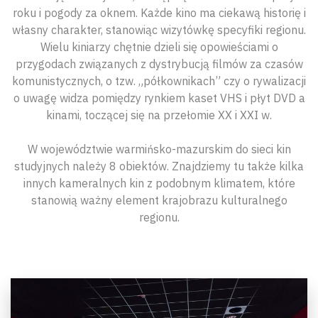
roku i pogody za oknem. Każde kino ma ciekawą historię i
własny charakter, stanowiąc wizytówkę specyfiki regionu.
Wielu kiniarzy chętnie dzieli się opowieściami o
przygodach związanych z dystrybucją filmów za czasów
komunistycznych, o tzw. „półkownikach” czy o rywalizacji
o uwagę widza pomiędzy rynkiem kaset VHS i płyt DVD a
kinami, toczącej się na przełomie XX i XXI w.
W województwie warmińsko-mazurskim do sieci kin
studyjnych należy 8 obiektów. Znajdziemy tu także kilka
innych kameralnych kin z podobnym klimatem, które
stanowią ważny element krajobrazu kulturalnego
regionu.