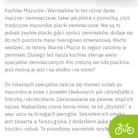
Kuchnia Mazurów i Warmiaków to
też
różne
dania
mączne i ziemniaczane
, takie jak
plińce
z
pomoćką
, czyli
tradycyjne mazurskie placki ziemniaczane. Nie są to
jednak zwykłe placki, gdyż oprócz ziemniaków, dodaje się
do nich puszysta masę twarogowo-śmietanową. Warto
wiedzieć, że tereny Warmii i Mazur to region zasobny w
ziemniaki. Dlatego też nasza kuchnia oferuje wiele
Wyszu
specjałów ziemniaczanych. Kto zresztą nie lubi placków,
jeśli można je jeść i na słodko i na słono?
Do
lokaln
ych specjałów zalicza się
również
schab po
mazursku w sosie z powideł śliwkowych, jak i
dzyndzałki z
hreczką i skrzeczkami.
Zastanawiacie się pewnie, skąd ich
nazwa. Najbardziej znana teoria mówi, że od ,,dzyndzli”, a
więc uszu na brzegach pierogów. Sekretem ich smaku
jest zawarta w farszu gryka, z dodatkiem jajka na twardo,
boczku i cebuli.
To prawdziwy warmiński rarytas.