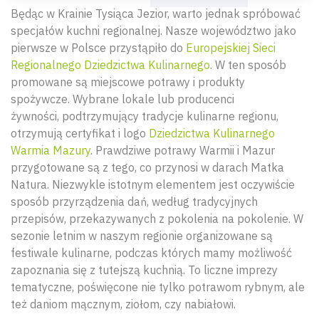
Będąc w Krainie Tysiąca Jezior
,
warto jednak spróbować
specjałów kuchni regionalnej.
Nasze województwo jako
pierwsze w Polsce przystąpiło do
Europejskiej Sieci
Regionalnego Dziedzictwa Kulinarnego
. W ten sposób
promowane są
miejscowe
potrawy i produkty
spożywcze.
Wybrane lokale lub producenci
żywności
,
podtrzymujący tradycj
e kulinarne regionu
,
otrzymują certyfikat i logo
Dziedzictwa Kulinarnego
Warmia Mazury
. Prawdziwe potrawy Warmii i Mazur
przygotowane są z tego, co przynosi w darach Matka
Natura. Niezwykle istotnym elementem jest oczywiście
sposób przyrządzenia dań, według tradycyjnych
przepisów, przekazywanych z pokolenia na pokolenie. W
sezonie letnim w naszym regionie organizowane są
festiwale kulinarne, podczas których mamy możliwość
zapoznania się z tutejszą kuchnią. To liczne imprezy
tematyczne, poświęcone nie tylko potrawom rybnym, ale
też daniom mącznym, ziołom, czy nabiałowi.