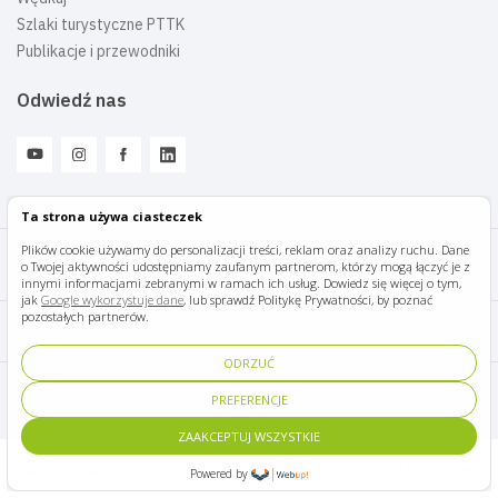
Szlaki turystyczne PTTK
Publikacje i przewodniki
Odwiedź nas
Ta strona używa ciasteczek
Plików cookie używamy do personalizacji treści, reklam oraz analizy ruchu. Dane
o Twojej aktywności udostępniamy zaufanym partnerom, którzy mogą łączyć je z
Mazury Travel © 2026
innymi informacjami zebranymi w ramach ich usług. Dowiedz się więcej o tym,
jak
Google wykorzystuje dane
, lub sprawdź Politykę Prywatności, by poznać
pozostałych partnerów.
Polityka prywatności
ODRZUĆ
Pomoc i kontakt
PREFERENCJE
ZAAKCEPTUJ WSZYSTKIE
Designed by Panda Marketing
Implemented by Ideative
Powered by