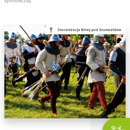
symfoniczną.
Inscenizacja Bitwy pod Grunwaldem
Wyszu