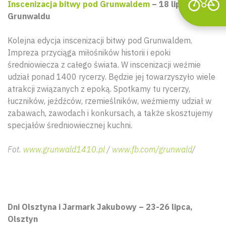
Inscenizacja bitwy pod Grunwaldem
– 18 lipca, Pola
Grunwaldu
Kolejna edycja inscenizacji bitwy pod Grunwaldem.
Impreza przyciąga miłośników historii i epoki
średniowiecza z całego świata. W inscenizacji weźmie
udział ponad 1400 rycerzy. Będzie jej towarzyszyło wiele
atrakcji związanych z epoką. Spotkamy tu rycerzy,
łuczników, jeźdźców, rzemieślników, weźmiemy udział w
zabawach, zawodach i konkursach, a także skosztujemy
specjałów średniowiecznej kuchni.
Fot.
www.grunwald1410.pl
/
www.fb.com/grunwald
/
Dni Olsztyna i Jarmark Jakubowy – 23-26 lipca,
Olsztyn