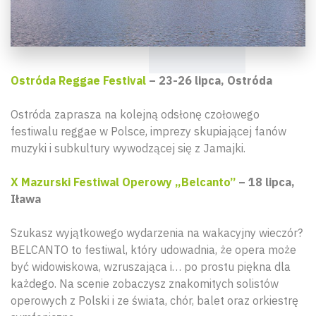
Ostróda Reggae Festival
– 23-26 lipca, Ostróda
Ostróda zaprasza na kolejną odsłonę czołowego
festiwalu reggae w Polsce, imprezy skupiającej fanów
muzyki i subkultury wywodzącej się z Jamajki.
X Mazurski Festiwal Operowy „Belcanto”
– 18 lipca,
Iława
Szukasz wyjątkowego wydarzenia na wakacyjny wieczór?
BELCANTO to festiwal, który udowadnia, że opera może
być widowiskowa, wzruszająca i… po prostu piękna dla
każdego. Na scenie zobaczysz znakomitych solistów
operowych z Polski i ze świata, chór, balet oraz orkiestrę