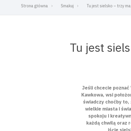
Strona główna
Smakuj
Tu jest sielsko – trzy m
Tu jest sie
Jeśli chcecie poznać
Kawkowa, wsi położone
świadczy choćby to, 
wielkie miasta i św
spokoju i kreatyw
każdą chwilą oraz r
iście sie