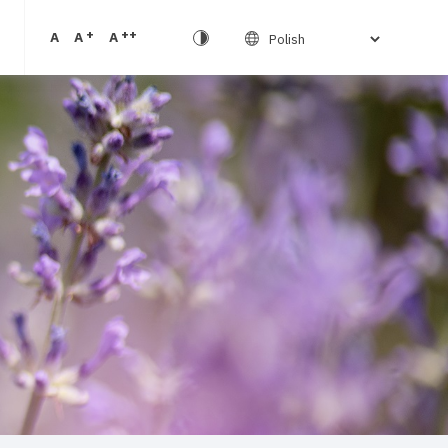
+
++
A
A
A