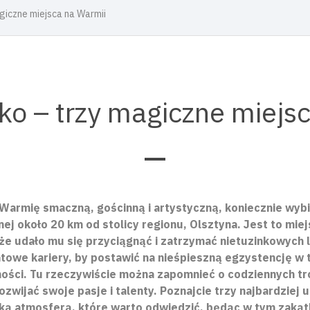
agiczne miejsca na Warmii
lsko – trzy magiczne miejs
 Warmię smaczną, gościnną i artystyczną, koniecznie wyb
j około 20 km od stolicy regionu, Olsztyna. Jest to mie
że udało mu się przyciągnąć i zatrzymać nietuzinkowych lu
iatowe kariery, by postawić na nieśpieszną egzystencję w 
ności. Tu rzeczywiście można zapomnieć o codziennych tro
ozwijać swoje pasje i talenty. Poznajcie trzy najbardziej 
lską atmosferą, które warto odwiedzić, będąc w tym zakąt