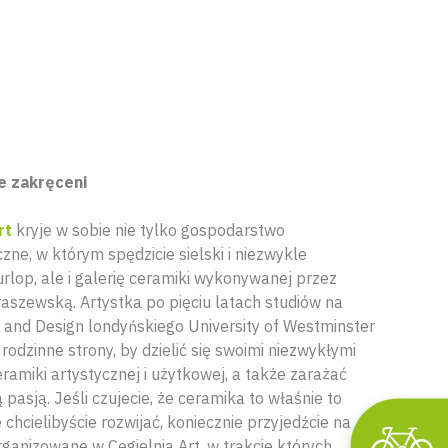
e zakręceni
rt
kryje w sobie nie tylko gospodarstwo
zne, w którym spędzicie sielski i niezwykle
rlop, ale i galerię ceramiki wykonywanej przez
raszewską. Artystka po pięciu latach studiów na
t and Design londyńskiego University of Westminster
rodzinne strony, by dzielić się swoimi niezwykłymi
amiki artystycznej i użytkowej, a także zarażać
 pasją. Jeśli czujecie, że ceramika to właśnie to
 chcielibyście rozwijać, koniecznie przyjedźcie na
ganizowane w Cegielnia Art, w trakcie których