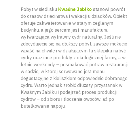
Pobyt w siedlisku
Kwaśne Jabłko
stanowi powrót
do czasów dzieciństwa i wakacji u dziadków. Obiekt
oferuje zakwaterowanie w starym ceglanym
budynku, a jego sercem jest manufaktura
wytwarzająca wytrawny cydr naturalny. Jeśli nie
zdecydujecie się na dłuższy pobyt, zawsze możecie
wpaść na chwilę i w działającym tu sklepiku nabyć
cydry oraz inne produkty z ekologicznej farmy, a w
letnie weekendy – posmakować potraw restauracji
w sadzie, w której serwowane jest menu
degustacyjne z kieliszkiem odpowiednio dobranego
cydru. Warto jednak zrobić dłuższy przystanek w
Kwaśnym Jabłku i podejrzeć proces produkcji
cydrów – od zbioru i tłoczenia owoców, aż po
butelkowanie napoju.