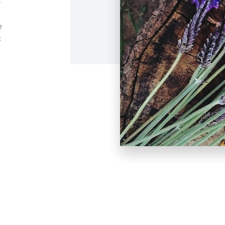
-
e
ć