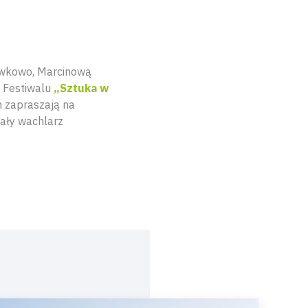
awkowo, Marcinową
 Festiwalu
„Sztuka w
h zapraszają na
cały wachlarz