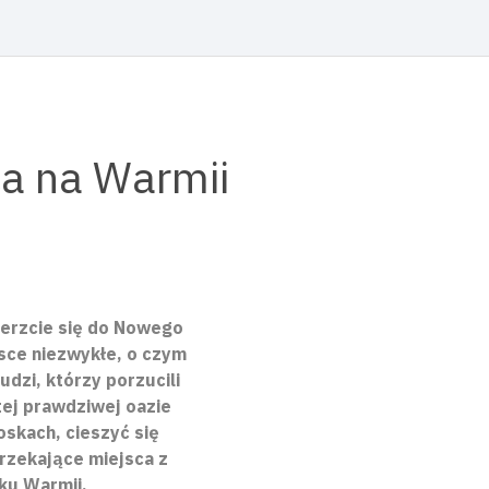
ca na Warmii
ierzcie się do Nowego
jsce niezwykłe, o czym
dzi, którzy porzucili
tej prawdziwej oazie
skach, cieszyć się
urzekające miejsca z
ku Warmii.