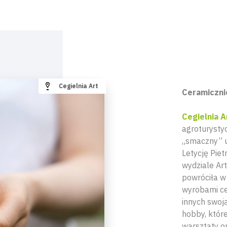
Cegielnia Art
Ceramiczni
Cegielnia A
agroturystyc
„smaczny” u
Letycję Piet
wydziale Ar
powróciła w 
wyrobami cer
innych swoją
hobby, które
warsztaty or