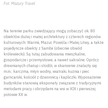
Fot. Mazury Travel
Na terenie parku zwiedzający mogą zobaczyć ok. 80
obiektów dużej i małej architektury z czterech regionów
kulturowych: Warmii, Mazur, Powiśla i Małej Litwy, a także
pojedyncze obiekty z Sambii (obecnie obwód
królewiecki). Są tutaj zabudowania mieszkalne,
gospodarcze i przemysłowe, a nawet sakralne. Oprócz
drewnianych chałup i stodół, w skansenie znalazły się
m.in.: karczma, młyn wodny, wiatraki, kuźnia i piec
garncarski, kościół z dzwonnicą i kapliczki. Wyposażenie
budynków stanowią eksponaty związane z tradycyjnymi
metodami pracy i obrzędami na wsi w XIX i pierwszej
połowie XX w.