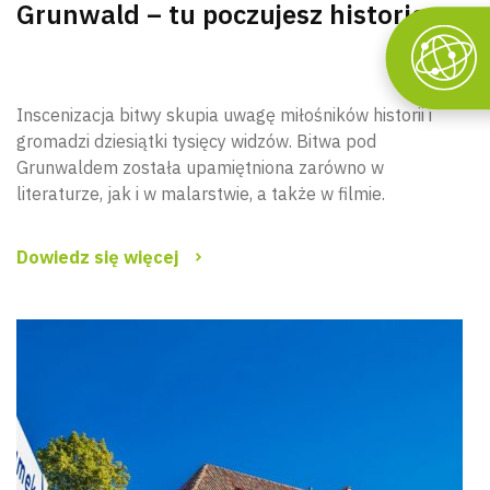
Grunwald – tu poczujesz historię
Inscenizacja bitwy skupia uwagę miłośników historii i
gromadzi dziesiątki tysięcy widzów. Bitwa pod
Grunwaldem została upamiętniona zarówno w
literaturze, jak i w malarstwie, a także w filmie.
Dowiedz się więcej