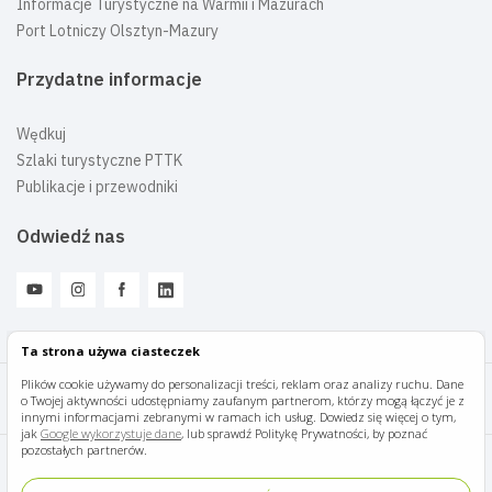
Informacje Turystyczne na Warmii i Mazurach
Port Lotniczy Olsztyn-Mazury
Przydatne informacje
Wędkuj
Szlaki turystyczne PTTK
Publikacje i przewodniki
Odwiedź nas
Ta strona używa ciasteczek
Plików cookie używamy do personalizacji treści, reklam oraz analizy ruchu. Dane
o Twojej aktywności udostępniamy zaufanym partnerom, którzy mogą łączyć je z
Mazury Travel © 2026
innymi informacjami zebranymi w ramach ich usług. Dowiedz się więcej o tym,
jak
Google wykorzystuje dane
, lub sprawdź Politykę Prywatności, by poznać
pozostałych partnerów.
Polityka prywatności