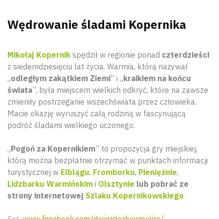
Wędrowanie śladami Kopernika
Mikołaj Kopernik
spędził w regionie ponad
czterdzieści
z siedemdziesięciu lat życia. Warmia, którą nazywał
„
odległym zakątkiem Ziemi
” i „
kraikiem na końcu
świata
”, była miejscem wielkich odkryć, które na zawsze
zmieniły postrzeganie wszechświata przez człowieka.
Macie okazję wyruszyć całą rodziną w fascynującą
podróż śladami wielkiego uczonego.
„
Pogoń za Kopernikiem
” to propozycja gry miejskiej,
którą można bezpłatnie otrzymać w punktach informacji
turystycznej w
Elblągu
,
Fromborku
,
Pieniężnie
,
Lidzbarku Warmińskim
i
Olsztynie
lub pobrać ze
strony
internetowej
Szlaku Kopernikowskiego
Fot.
www.facebook.com/gwiazdozbiormiejsc/