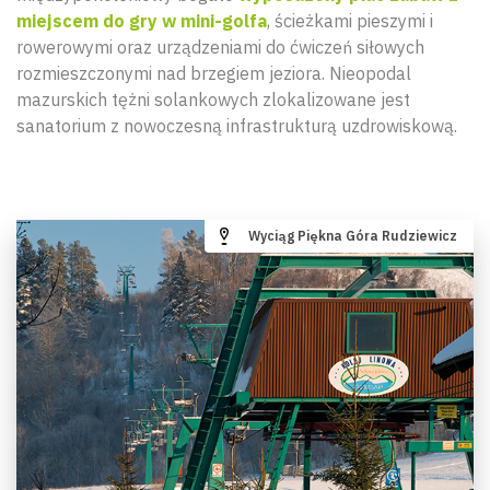
miejscem do gry w mini-golfa
, ścieżkami pieszymi i
rowerowymi oraz urządzeniami do ćwiczeń siłowych
rozmieszczonymi nad brzegiem jeziora. Nieopodal
mazurskich tężni solankowych zlokalizowane jest
sanatorium z nowoczesną infrastrukturą uzdrowiskową.
Wyciąg Piękna Góra Rudziewicz