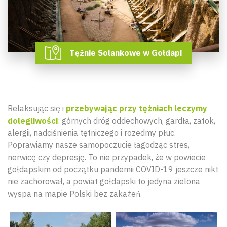
Tężnie Solankowe w Gołdapi
Relaksując się i
przebywając przy tężniach leczymy
dolegliwości
: górnych dróg oddechowych, gardła, zatok,
alergii, nadciśnienia tętniczego i rozedmy płuc.
Poprawiamy nasze samopoczucie łagodząc stres,
nerwicę czy depresję. To nie przypadek, że w powiecie
gołdapskim od początku pandemii COVID-19 jeszcze nikt
nie zachorował, a powiat gołdapski to jedyna zielona
wyspa na mapie Polski bez zakażeń.