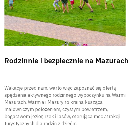
Rodzinnie i bezpiecznie na Mazurach
Wakacje przed nam, warto więc zapoznać się ofertą
spędzenia aktywnego rodzinnego wypoczynku na Warmii i
Mazurach. Warmia i Mazury to kraina kusząca
malowniczym położeniem, czystym powietrzem,
bogactwem jezior, rzek i lasów, oferująca moc atrakcji
turystycznych dla rodzin z dziećmi.