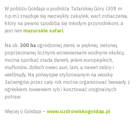
W pobliżu Gołdapi u podnóża Tatarskiej Góry (308 m
n.p.m.) znajduje się niezwykły zakątek, wart zobaczenia,
który na pewno spodoba się młodym przyrodnikom, a
jest nim
mazurskie safari
.
Na ok.
300 ha
ogrodzonej ziemi, w pięknej, zielonej,
poprzecinanej licznymi wzniesieniami wodnymi okolicy,
można spotkać stada danieli, jeleni europejskich,
muflonów, dzikich owiec auri, lam, a nawet zebry i
wielbłądy. Na półwyspie stylizowanym na wioskę
Jaćwingów przez cały rok można organizować biesiady z
ogniskiem, łowieniem ryb i kosztować oryginalnych
potraw.
Więcej o Gołdapi –
www.uzdrowiskogoldap.pl