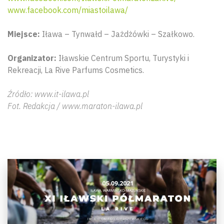
www.facebook.com/miastoilawa/
Miejsce:
Iława – Tynwałd – Jażdżówki – Szałkowo.
Organizator:
Iławskie Centrum Sportu, Turystyki i
Rekreacji, La Rive Parfums Cosmetics.
Źródło: www.it-ilawa.pl
Fot. Redakcja / www.maraton-ilawa.pl