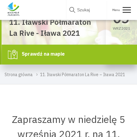
Skip
NIE.
to
05
Iława
content
11. Iławski Półmaraton
WRZ 2021
La Rive - Iława 2021
Sprawdź na mapie
Strona główna
11. Iławski Półmaraton La Rive – Iława 2021
Zapraszamy w niedzielę 5
września 2021 r. na 11.