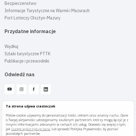
Bezpieczeństwo
Informacje Turystyczne na Warmii i Mazurach
Port Lotniczy Olsztyn-Mazury
Przydatne informacje
Wędkuj
Szlaki turystyczne PTTK
Publikacje i przewodniki
Odwiedź nas
Ta strona używa ciasteczek
Plików cookie używamy do personalizacji treści, reklam oraz analizy ruchu. Dane
o Twojej aktywności udostępniamy zaufanym partnerom, którzy mogą łączyć je z
Mazury Travel © 2026
innymi informacjami zebranymi w ramach ich usług. Dowiedz się więcej o tym,
jak
Google wykorzystuje dane
, lub sprawdź Politykę Prywatności, by poznać
pozostałych partnerów.