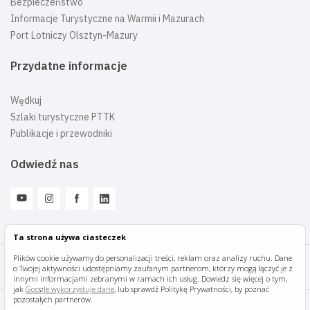
Bezpieczeństwo
Informacje Turystyczne na Warmii i Mazurach
Port Lotniczy Olsztyn-Mazury
Przydatne informacje
Wędkuj
Szlaki turystyczne PTTK
Publikacje i przewodniki
Odwiedź nas
Ta strona używa ciasteczek
Plików cookie używamy do personalizacji treści, reklam oraz analizy ruchu. Dane
o Twojej aktywności udostępniamy zaufanym partnerom, którzy mogą łączyć je z
Mazury Travel © 2026
innymi informacjami zebranymi w ramach ich usług. Dowiedz się więcej o tym,
jak
Google wykorzystuje dane
, lub sprawdź Politykę Prywatności, by poznać
pozostałych partnerów.
Polityka prywatności