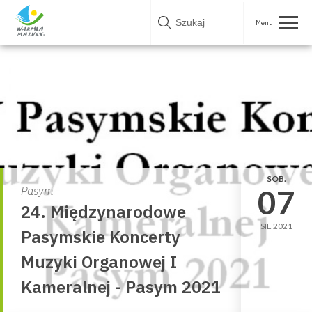
Skip
to
content
SOB.
07
Pasym
24. Międzynarodowe
SIE 2021
Pasymskie Koncerty
Muzyki Organowej I
Kameralnej - Pasym 2021