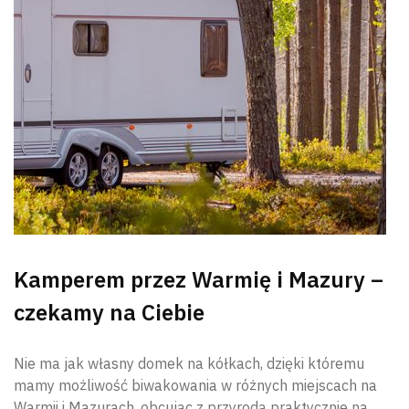
Wyszu
Kamperem przez Warmię i Mazury –
czekamy na Ciebie
Nie ma jak własny domek na kółkach, dzięki któremu
mamy możliwość biwakowania w różnych miejscach na
Warmii i Mazurach, obcując z przyrodą praktycznie na