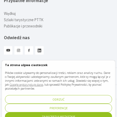
Przydatne informacje
Wędkuj
Szlaki turystyczne PTTK
Publikacje i przewodniki
Odwiedź nas
Ta strona używa ciasteczek
Plików cookie używamy do personalizacji treści, reklam oraz analizy ruchu. Dane
o Twojej aktywności udostępniamy zaufanym partnerom, którzy mogą łączyć je z
Mazury Travel © 2026
innymi informacjami zebranymi w ramach ich usług. Dowiedz się więcej o tym,
jak
Google wykorzystuje dane
, lub sprawdź Politykę Prywatności, by poznać
pozostałych partnerów.
Polityka prywatności
ODRZUĆ
Pomoc i kontakt
PREFERENCJE
ZAAKCEPTUJ WSZYSTKIE