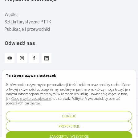
Wędkuj
Szlaki turystyczne PTTK
Publikacje i przewodniki
Odwiedź nas
Ta strona używa ciasteczek
Plików cookie używamy do personalizacji treści, reklam oraz analizy ruchu. Dane
o Twojej aktywności udostępniamy zaufanym partnerom, którzy mogą łączyć je z
Mazury Travel © 2026
innymi informacjami zebranymi w ramach ich usług. Dowiedz się więcej o tym,
jak
Google wykorzystuje dane
, lub sprawdź Politykę Prywatności, by poznać
pozostałych partnerów.
Polityka prywatności
ODRZUĆ
Pomoc i kontakt
PREFERENCJE
ZAAKCEPTUJ WSZYSTKIE