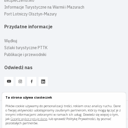
Bezpieczeństwo
Informacje Turystyczne na Warmii i Mazurach
Port Lotniczy Olsztyn-Mazury
Przydatne informacje
Wędkuj
Szlaki turystyczne PTTK
Publikacje i przewodniki
Odwiedź nas
Ta strona używa ciasteczek
Plików cookie używamy do personalizacji treści, reklam oraz analizy ruchu. Dane
o Twojej aktywności udostępniamy zaufanym partnerom, którzy mogą łączyć je z
Mazury Travel © 2026
innymi informacjami zebranymi w ramach ich usług. Dowiedz się więcej o tym,
jak
Google wykorzystuje dane
, lub sprawdź Politykę Prywatności, by poznać
pozostałych partnerów.
Polityka prywatności