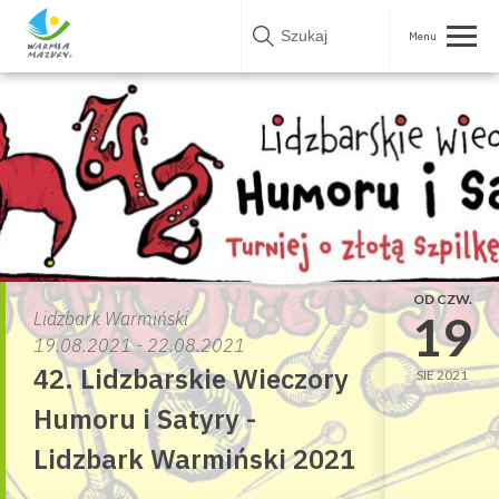
Skip
to
content
OD CZW.
19
Lidzbark Warmiński
19.08.2021 - 22.08.2021
42. Lidzbarskie Wieczory
SIE 2021
Humoru i Satyry -
Lidzbark Warmiński 2021