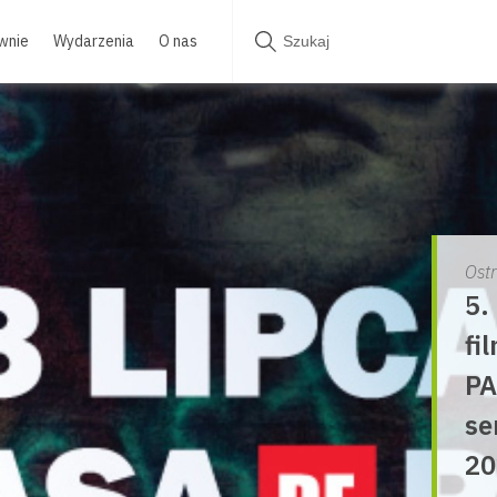
wnie
Wydarzenia
O nas
Ost
5.
fi
PA
se
20