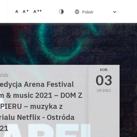
+
++
A
A
A
SOB.
03
róda
 edycja Arena Festival
LIP 2021
lm & music 2021 – DOM Z
PIERU – muzyka z
rialu Netflix - Ostróda
21