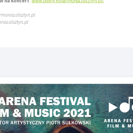
w na koncert
:
www.bilety.filharmonia.olsztyn.pl/
rmonia.olsztyn.pl
nia.olsztyn.pl