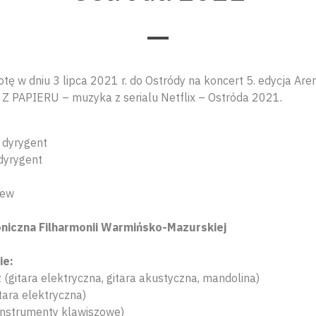
 w dniu 3 lipca 2021 r. do Ostródy na koncert 5. edycja Aren
Z PAPIERU – muzyka z serialu Netflix – Ostróda 2021.
– dyrygent
dyrygent
iew
niczna Filharmonii Warmińsko-Mazurskiej
ie:
(gitara elektryczna, gitara akustyczna, mandolina)
tara elektryczna)
instrumenty klawiszowe)