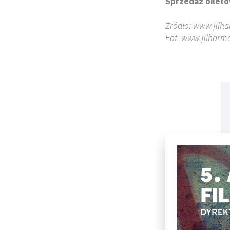
Sprzedaż biletó
Źródło: www.filha
Fot. www.filharmo