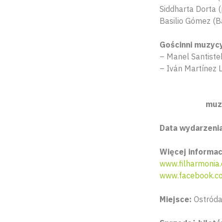
Siddharta Dorta 
Basilio Gómez (B
Gościnni muzycy
– Manel Santiste
– Iván Martínez 
muzy
Data wydarzenia:
Więcej informacj
www.filharmonia.
www.facebook.co
Miejsce:
Ostróda