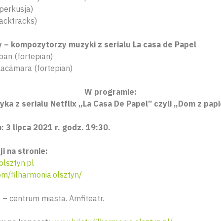
(perkusja)
acktracks)
 – kompozytorzy muzyki z serialu La casa de Papel
ban (fortepian)
Lacámara (fortepian)
W programie:
ka z serialu Netflix
„La Casa De Papel” czyli „Dom z pap
 3 lipca 2021 r. godz. 19:30.
i na stronie:
olsztyn.pl
m/filharmonia.olsztyn/
 – centrum miasta. Amfiteatr.