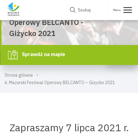
07
Giżycko
Skip
6. Mazurski Festiwal
to
content
LIP 2021
Operowy BELCANTO -
Giżycko 2021
Sprawdź na mapie
Strona główna
6. Mazurski Festiwal Operowy BELCANTO – Giżycko 2021
Zapraszamy 7 lipca 2021 r.