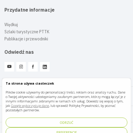
Przydatne informacje
Wędkuj
Szlaki turystyczne PTTK
Publikacje i przewodniki
Odwiedź nas
Ta strona używa ciasteczek
Plików cookie używamy do personalizacji treści, reklam oraz analizy ruchu. Dane
o Twojej aktywności udostępniamy zaufanym partnerom, którzy mogą łączyć je z
Mazury Travel © 2026
innymi informacjami zebranymi w ramach ich usług. Dowiedz się więcej o tym,
jak
Google wykorzystuje dane
, lub sprawdź Politykę Prywatności, by poznać
pozostałych partnerów.
Polityka prywatności
ODRZUĆ
Pomoc i kontakt
PREFERENCJE