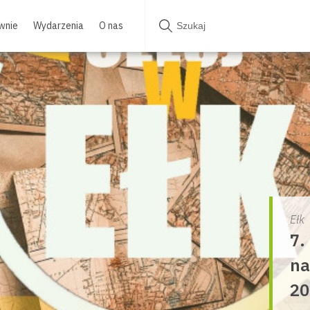
wnie
Wydarzenia
O nas
Ełk
7.
na
20