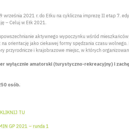
 września 2021 r. do Ełku na cykliczna imprezę II etap 7. edy
ję – Celuj w Ełk 2021.
upowszechnianie aktywnego wypoczynku wśród mieszkańców Eł
 na orientację jako ciekawej formy spędzania czasu wolnego
 przyrodnicze i krajobrazowe miejsc, w których organizowan
r wyłącznie amatorski (turystyczno-rekreacyjny) i zachę
250 osób.
KLIKNIJ TU
IN GP 2021 – runda 1