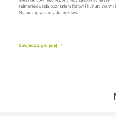
mieszkańców tego regionu. Aby zaspokoić nasze
zainteresowania poznaniem historii i kultury Warmii i
Mazur zapraszamy do muzeów!
Dowiedz się więcej