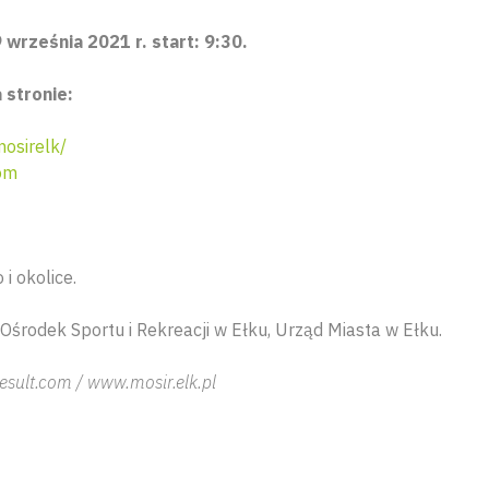
 września 2021 r. start: 9:30.
 stronie:
osirelk/
om
 i okolice.
 Ośrodek Sportu i Rekreacji w Ełku, Urząd Miasta w Ełku.
sult.com / www.mosir.elk.pl