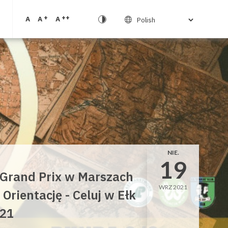
+
++
A
A
A
NIE.
19
 Grand Prix w Marszach
WRZ 2021
 Orientację - Celuj w Ełk
21