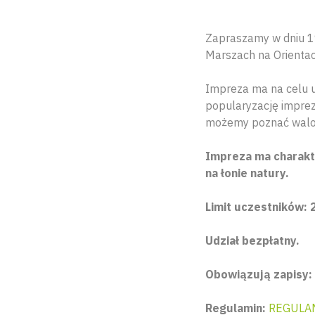
Zapraszamy w dniu 19
Marszach na Orientac
Impreza ma na celu 
popularyzację imprez
możemy poznać walory
Impreza ma charakte
na łonie natury.
Limit uczestników: 
Udział bezpłatny.
Obowiązują zapisy:
Regulamin:
REGULAM