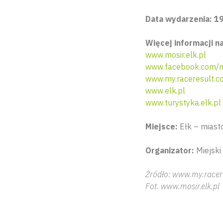
Data wydarzenia: 19
Więcej informacji na
www.mosir.elk.pl
www.facebook.com/m
www.my.raceresult.c
www.elk.pl
www.turystyka.elk.pl
Miejsce:
Ełk – miasto
Organizator:
Miejski
Źródło: www.my.racere
Fot. www.mosir.elk.pl