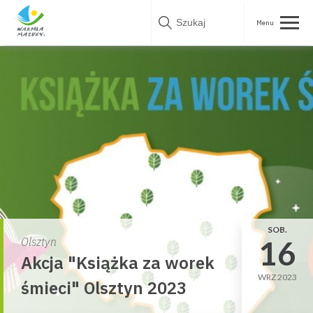
Skip
to
content
SOB.
16
Olsztyn
Akcja "Książka za worek
WRZ 2023
śmieci" Olsztyn 2023