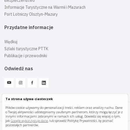
Bezpieczeństwo
Informacje Turystyczne na Warmii i Mazurach
Port Lotniczy Olsztyn-Mazury
Przydatne informacje
Wędkuj
Szlaki turystyczne PTTK
Publikacje i przewodniki
Odwiedź nas
Ta strona używa ciasteczek
Plików cookie używamy do personalizacji treści, reklam oraz analizy ruchu. Dane
o Twojej aktywności udostępniamy zaufanym partnerom, którzy mogą łączyć je z
Mazury Travel © 2026
innymi informacjami zebranymi w ramach ich usług. Dowiedz się więcej o tym,
jak
Google wykorzystuje dane
, lub sprawdź Politykę Prywatności, by poznać
pozostałych partnerów.
Polityka prywatności