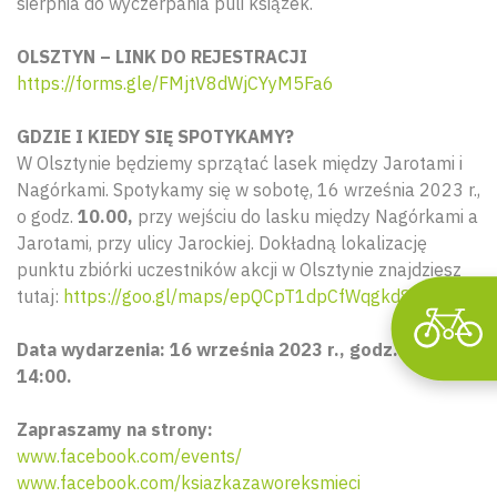
sierpnia do wyczerpania puli książek.
OLSZTYN – LINK DO REJESTRACJI
Wyszu
https://forms.gle/FMjtV8dWjCYyM5Fa6
GDZIE I KIEDY SIĘ SPOTYKAMY?
W Olsztynie będziemy sprzątać lasek między Jarotami i
Nagórkami. Spotykamy się w sobotę, 16 września 2023 r.,
o godz.
10.00,
przy wejściu do lasku między Nagórkami a
Jarotami, przy ulicy Jarockiej. Dokładną lokalizację
punktu zbiórki uczestników akcji w Olsztynie znajdziesz
tutaj:
https://goo.gl/maps/epQCpT1dpCfWqgkd8
Data wydarzenia: 16 września 2023 r., godz. 10:00. –
14:00.
Zapraszamy na strony:
www.facebook.com/events/
www.facebook.com/ksiazkazaworeksmieci