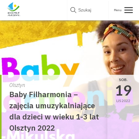
Skip
to
content
SOB.
19
Olsztyn
Baby Filharmonia –
LIS 2022
zajęcia umuzykalniające
dla dzieci w wieku 1-3 lat
Olsztyn 2022