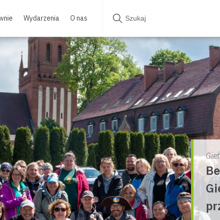
wnie
Wydarzenia
O nas
Gie
Be
Gi
pr