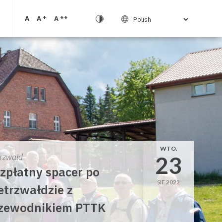
+
++
A
A
A
WTO.
23
trzwałd
zpłatny spacer po
SIE 2022
etrzwałdzie z
zewodnikiem PTTK