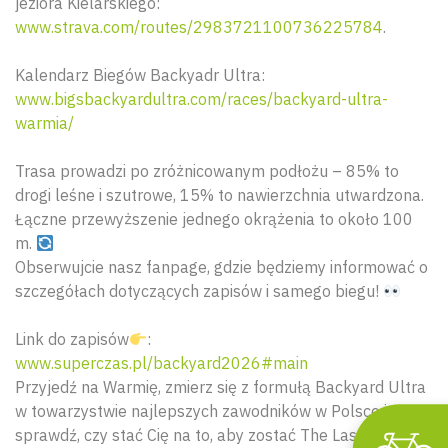
jeziora Kielarskiego:
www.strava.com/routes/2983721100736225784
.
Kalendarz Biegów Backyadr Ultra:
www.bigsbackyardultra.com/races/backyard-ultra-
warmia/
Trasa prowadzi po zróżnicowanym podłożu – 85% to
drogi leśne i szutrowe, 15% to nawierzchnia utwardzona.
Wyszu
Łączne przewyższenie jednego okrążenia to około 100
m.
Obserwujcie nasz fanpage, gdzie będziemy informować o
szczegółach dotyczących zapisów i samego biegu!
Link do zapisów
:
www.superczas.pl/backyard2026#main
Przyjedź na Warmię, zmierz się z formułą Backyard Ultra
w towarzystwie najlepszych zawodników w Polsce i
sprawdź, czy stać Cię na to, aby zostać The Last One