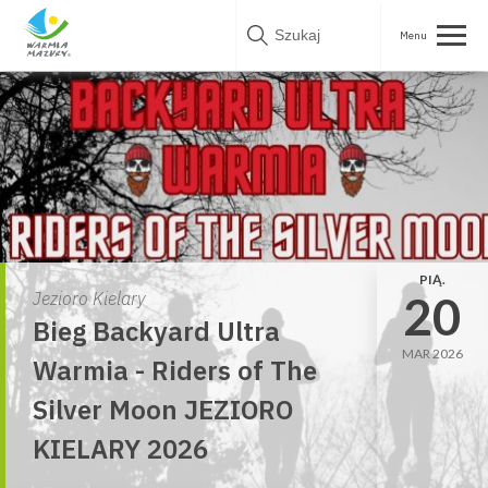
Skip
to
content
PIĄ.
20
Jezioro Kielary
Bieg Backyard Ultra
MAR 2026
Warmia - Riders of The
Silver Moon JEZIORO
KIELARY 2026