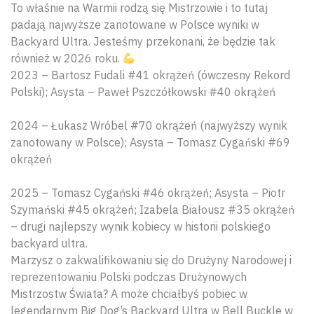
To właśnie na Warmii rodzą się Mistrzowie i to tutaj
padają najwyższe zanotowane w Polsce wyniki w
Backyard Ultra. Jesteśmy przekonani, że będzie tak
również w 2026 roku.
2023 – Bartosz Fudali #41 okrążeń (ówczesny Rekord
Polski); Asysta – Paweł Pszczółkowski #40 okrążeń
2024 – Łukasz Wróbel #70 okrążeń (najwyższy wynik
zanotowany w Polsce); Asysta – Tomasz Cygański #69
okrążeń
2025 – Tomasz Cygański #46 okrążeń; Asysta – Piotr
Szymański #45 okrążeń; Izabela Białousz #35 okrążeń
– drugi najlepszy wynik kobiecy w historii polskiego
backyard ultra.
Marzysz o zakwalifikowaniu się do Drużyny Narodowej i
reprezentowaniu Polski podczas Drużynowych
Mistrzostw Świata? A może chciałbyś pobiec w
legendarnym Big Dog’s Backyard Ultra w Bell Buckle w