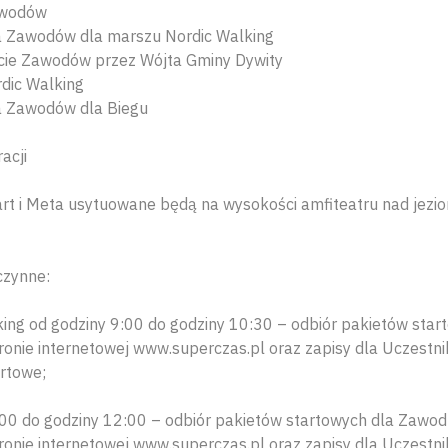
awodów
a Zawodów dla marszu Nordic Walking
cie Zawodów przez Wójta Gminy Dywity
dic Walking
a Zawodów dla Biegu
acji
rt i Meta usytuowane będą na wysokości amfiteatru nad jezi
czynne:
ing od godziny 9:00 do godziny 10:30 – odbiór pakietów sta
ronie internetowej www.superczas.pl oraz zapisy dla Uczestn
rtowe;
:00 do godziny 12:00 – odbiór pakietów startowych dla Zawo
ronie internetowej www.superczas.pl oraz zapisy dla Uczestn