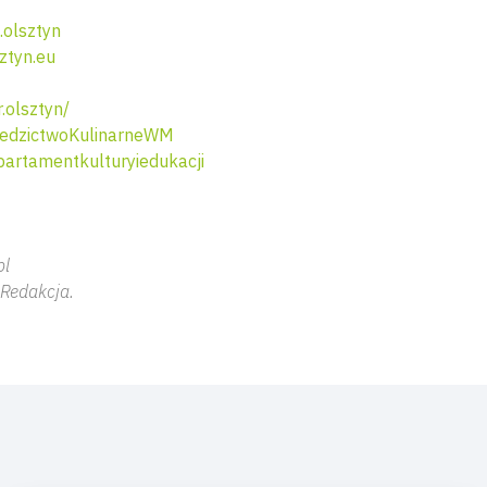
olsztyn
ztyn.eu
.olsztyn/
edzictwoKulinarneWM
artamentkulturyiedukacji
pl
 Redakcja.