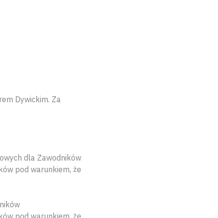
orem Dywickim. Za
rtowych dla Zawodników
ików pod warunkiem, że
dników
ików pod warunkiem, że