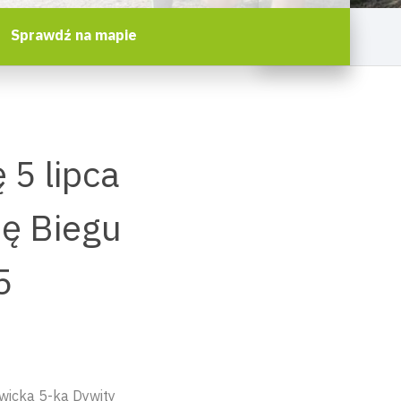
Sprawdź na mapie
 5 lipca
ję Biegu
5
ywicka 5-ka Dywity