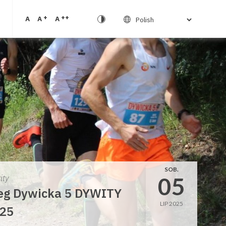
+
++
A
A
A
SOB.
05
ity
eg Dywicka 5 DYWITY
LIP 2025
25