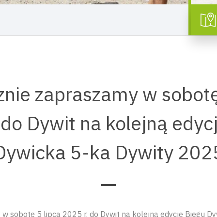
nie zapraszamy w sobotę
 do Dywit na kolejną edyc
Dywicka 5-ka Dywity 202
w sobotę 5 lipca 2025 r. do Dywit na kolejną edycję Biegu D