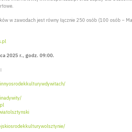
towe.​
ników w zawodach jest równy łącznie 250 osób (100 osób – Ma
.pl
ca 2025 r., godz. 09:00.
:
nnyosrodekkulturywdywitach/
nadywity/
pl
iatolsztynski
skiosrodekkulturywolsztynie/