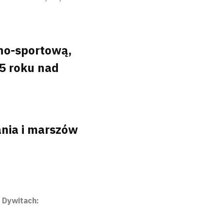
jno-sportową,
25 roku nad
nia i marszów
w Dywitach: