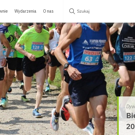
wnie
Wydarzenia
O nas
Dyw
Bi
20