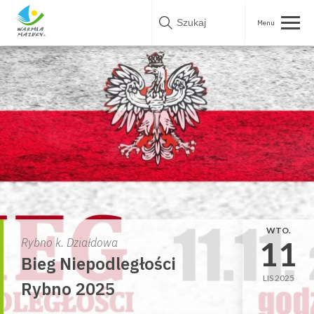
Skip
to
content
WTO.
11
Rybno k. Działdowa
Bieg Niepodległości
LIS 2025
Rybno 2025