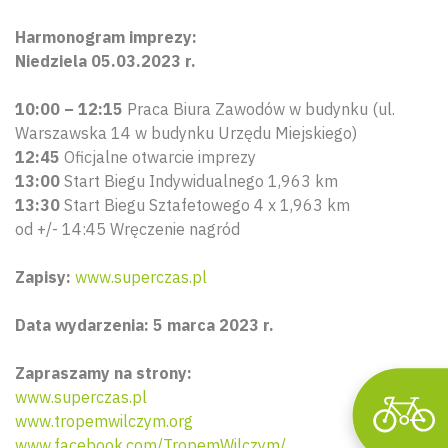
Harmonogram imprezy:
Niedziela 05.03.2023 r.
10:00 – 12:15
Praca Biura Zawodów w budynku (ul.
Warszawska 14 w budynku Urzędu Miejskiego)
12:45
Oficjalne otwarcie imprezy
13:00
Start Biegu Indywidualnego 1,963 km
Wyszu
13:30
Start Biegu Sztafetowego 4 x 1,963 km
od +/- 14:45 Wręczenie nagród
Zapisy:
www.superczas.pl
Data wydarzenia: 5 marca 2023 r.
Zapraszamy na strony:
www.superczas.pl
www.tropemwilczym.org
www.facebook.com/TropemWilczym/