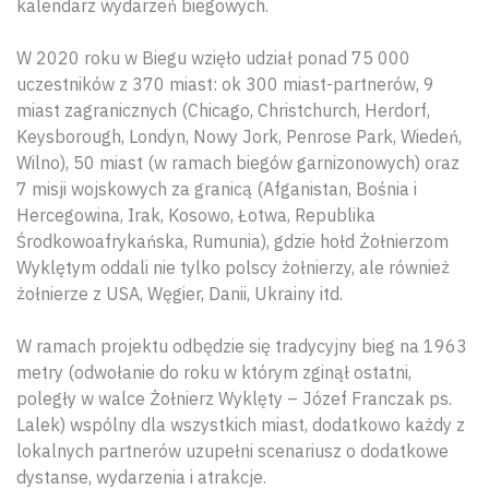
kalendarz wydarzeń biegowych.
W 2020 roku w Biegu wzięło udział ponad 75 000
uczestników z 370 miast: ok 300 miast-partnerów, 9
miast zagranicznych (Chicago, Christchurch, Herdorf,
Keysborough, Londyn, Nowy Jork, Penrose Park, Wiedeń,
Wilno), 50 miast (w ramach biegów garnizonowych) oraz
7 misji wojskowych za granicą (Afganistan, Bośnia i
Hercegowina, Irak, Kosowo, Łotwa, Republika
Środkowoafrykańska, Rumunia), gdzie hołd Żołnierzom
Wyklętym oddali nie tylko polscy żołnierzy, ale również
żołnierze z USA, Węgier, Danii, Ukrainy itd.
W ramach projektu odbędzie się tradycyjny bieg na 1963
metry (odwołanie do roku w którym zginął ostatni,
poległy w walce Żołnierz Wyklęty – Józef Franczak ps.
Lalek) wspólny dla wszystkich miast, dodatkowo każdy z
lokalnych partnerów uzupełni scenariusz o dodatkowe
dystanse, wydarzenia i atrakcje.