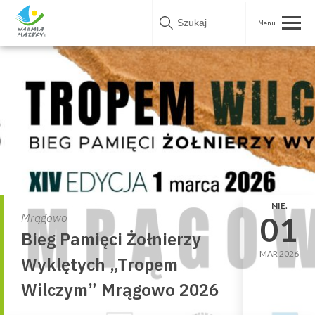
Skip
to
content
NIE.
01
Mrągowo
Bieg Pamięci Żołnierzy
MAR 2026
Wyklętych „Tropem
Wilczym” Mrągowo 2026