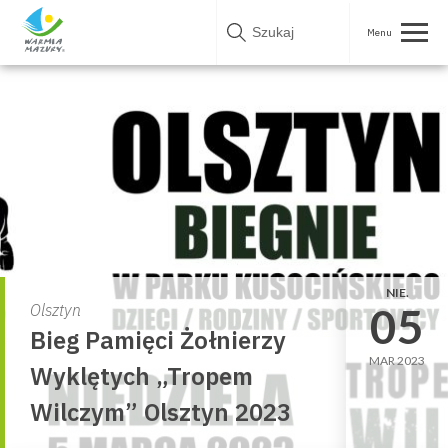
Skip
to
content
NIE.
05
Olsztyn
Bieg Pamięci Żołnierzy
MAR 2023
Wyklętych „Tropem
Wilczym” Olsztyn 2023