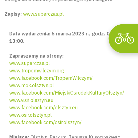
Zapisy:
www.superczas.pl
Data wydarzenia: 5 marca 2023 r., godz. 09:30. –
13:00.
Zapraszamy na strony:
www.superczas.pl
www.tropemwilczym.org
www.facebook.com/TropemWilczym/
www.mok.olsztyn.pl
www.facebook.com/MiejskiOsrodekKulturyOlsztyn/
www.visit.olsztyn.eu
www.facebook.com/olsztyn.eu
www.osir.olsztyn.pl
www.facebook.com/osir.olsztyn/
Miejsce:
Olsztyn. Park im. Janusza Kusocińskiego