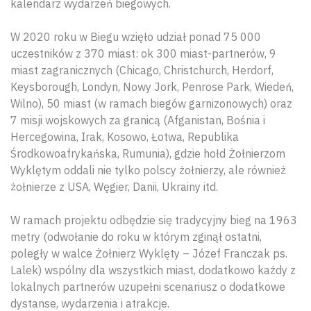
kalendarz wydarzeń biegowych.
W 2020 roku w Biegu wzięło udział ponad 75 000
uczestników z 370 miast: ok 300 miast-partnerów, 9
miast zagranicznych (Chicago, Christchurch, Herdorf,
Keysborough, Londyn, Nowy Jork, Penrose Park, Wiedeń,
Wilno), 50 miast (w ramach biegów garnizonowych) oraz
7 misji wojskowych za granicą (Afganistan, Bośnia i
Hercegowina, Irak, Kosowo, Łotwa, Republika
Środkowoafrykańska, Rumunia), gdzie hołd Żołnierzom
Wyklętym oddali nie tylko polscy żołnierzy, ale również
żołnierze z USA, Węgier, Danii, Ukrainy itd.
W ramach projektu odbędzie się tradycyjny bieg na 1963
metry (odwołanie do roku w którym zginął ostatni,
poległy w walce Żołnierz Wyklęty – Józef Franczak ps.
Lalek) wspólny dla wszystkich miast, dodatkowo każdy z
lokalnych partnerów uzupełni scenariusz o dodatkowe
dystanse, wydarzenia i atrakcje.