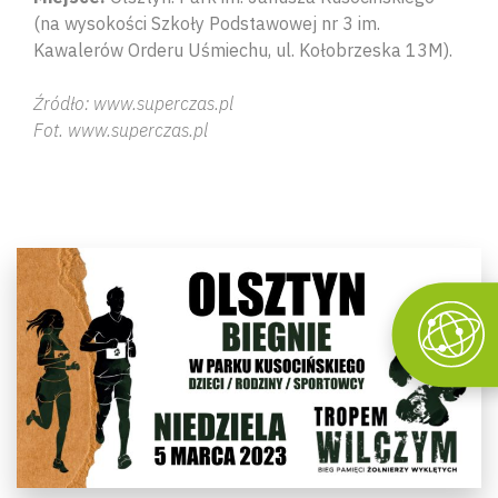
(na wysokości Szkoły Podstawowej nr 3 im.
Kawalerów Orderu Uśmiechu, ul. Kołobrzeska 13M).
Źródło: www.superczas.pl
Fot. www.superczas.pl