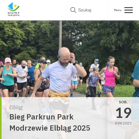
Skip
to
content
SOB.
19
Elbląg
Bieg Parkrun Park
KWI 2025
Modrzewie Elbląg 2025