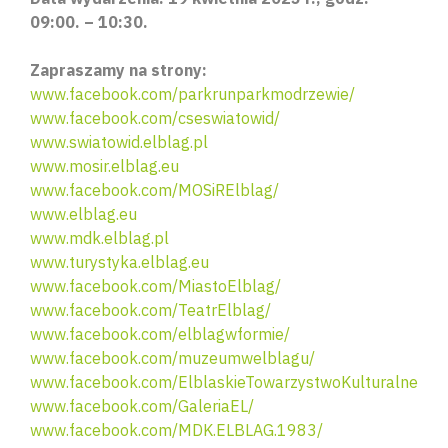
09:00. – 10:30.
Zapraszamy na strony:
www.facebook.com/parkrunparkmodrzewie/
www.facebook.com/cseswiatowid/
www.swiatowid.elblag.pl
www.mosir.elblag.eu
www.facebook.com/MOSiRElblag/
www.elblag.eu
www.mdk.elblag.pl
www.turystyka.elblag.eu
www.facebook.com/MiastoElblag/
www.facebook.com/TeatrElblag/
www.facebook.com/elblagwformie/
Wyszu
www.facebook.com/muzeumwelblagu/
www.facebook.com/ElblaskieTowarzystwoKulturalne
www.facebook.com/GaleriaEL/
www.facebook.com/MDK.ELBLAG.1983/