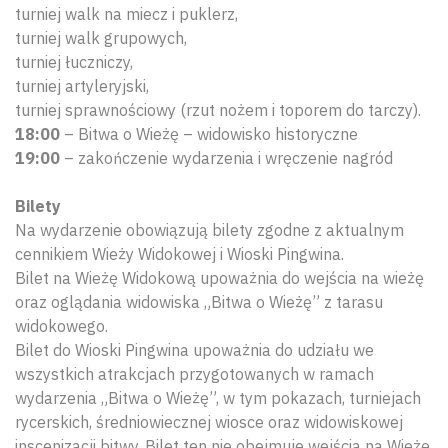
turniej walk na miecz i puklerz,
turniej walk grupowych,
turniej łuczniczy,
turniej artyleryjski,
turniej sprawnościowy (rzut nożem i toporem do tarczy).
18:00
– Bitwa o Wieżę – widowisko historyczne
19:00
– zakończenie wydarzenia i wręczenie nagród
Bilety
Na wydarzenie obowiązują bilety zgodne z aktualnym
cennikiem Wieży Widokowej i Wioski Pingwina.
Bilet na Wieżę Widokową upoważnia do wejścia na wieżę
oraz oglądania widowiska „Bitwa o Wieżę” z tarasu
widokowego.
Bilet do Wioski Pingwina upoważnia do udziału we
wszystkich atrakcjach przygotowanych w ramach
wydarzenia „Bitwa o Wieżę”, w tym pokazach, turniejach
rycerskich, średniowiecznej wiosce oraz widowiskowej
inscenizacji bitwy. Bilet ten nie obejmuje wejścia na Wieżę