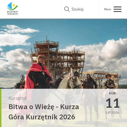
Skip
to
content
SOB.
11
Kurzętnik
Bitwa o Wieżę - Kurza
LIP 2026
Góra Kurzętnik 2026