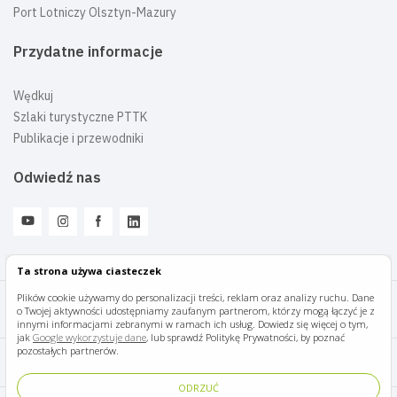
Port Lotniczy Olsztyn-Mazury
Przydatne informacje
Wędkuj
Szlaki turystyczne PTTK
Publikacje i przewodniki
Odwiedź nas
Ta strona używa ciasteczek
Plików cookie używamy do personalizacji treści, reklam oraz analizy ruchu. Dane
o Twojej aktywności udostępniamy zaufanym partnerom, którzy mogą łączyć je z
Mazury Travel © 2026
innymi informacjami zebranymi w ramach ich usług. Dowiedz się więcej o tym,
jak
Google wykorzystuje dane
, lub sprawdź Politykę Prywatności, by poznać
pozostałych partnerów.
Polityka prywatności
ODRZUĆ