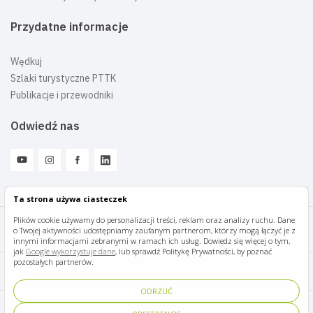
Przydatne informacje
Wędkuj
Szlaki turystyczne PTTK
Publikacje i przewodniki
Odwiedź nas
Ta strona używa ciasteczek
Plików cookie używamy do personalizacji treści, reklam oraz analizy ruchu. Dane
o Twojej aktywności udostępniamy zaufanym partnerom, którzy mogą łączyć je z
Mazury Travel © 2026
innymi informacjami zebranymi w ramach ich usług. Dowiedz się więcej o tym,
jak
Google wykorzystuje dane
, lub sprawdź Politykę Prywatności, by poznać
pozostałych partnerów.
Polityka prywatności
ODRZUĆ
Pomoc i kontakt