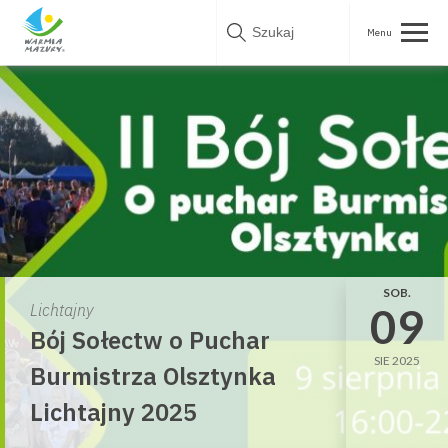
Skip
to
content
SOB.
09
Lichtajny
Bój Sołectw o Puchar
SIE 2025
Burmistrza Olsztynka
Lichtajny 2025