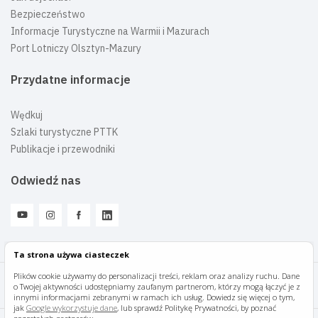
Bezpieczeństwo
Informacje Turystyczne na Warmii i Mazurach
Port Lotniczy Olsztyn-Mazury
Przydatne informacje
Wędkuj
Szlaki turystyczne PTTK
Publikacje i przewodniki
Odwiedź nas
Ta strona używa ciasteczek
Plików cookie używamy do personalizacji treści, reklam oraz analizy ruchu. Dane
o Twojej aktywności udostępniamy zaufanym partnerom, którzy mogą łączyć je z
Mazury Travel © 2026
innymi informacjami zebranymi w ramach ich usług. Dowiedz się więcej o tym,
jak
Google wykorzystuje dane
, lub sprawdź Politykę Prywatności, by poznać