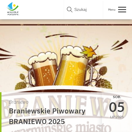
Skip
to
content
SOB.
05
Braniewo
Braniewskie Piwowary
LIP 2025
BRANIEWO 2025